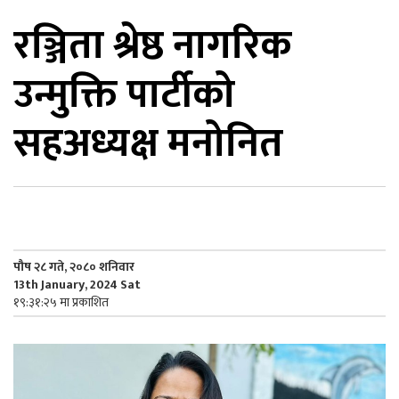
रञ्जिता श्रेष्ठ नागरिक
िकोड
उन्मुक्ति पार्टीको
ोना
ेश
सहअध्यक्ष मनोनित
पौष २८ गते, २०८० शनिवार
13th January, 2024 Sat
१९:३१:२५ मा प्रकाशित