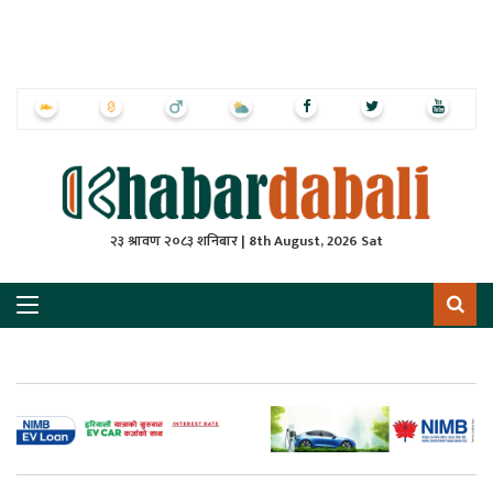
ृष्‍ठ
ाचार
पत्रिका
्राष्ट्रिय
२३ श्रावण २०८३ शनिबार | 8th August, 2026 Sat
स
ली
ली
लकुद
ेश