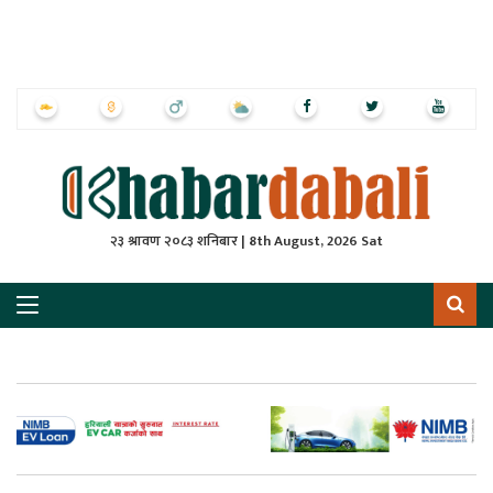
ृष्‍ठ
ाचार
पत्रिका
्राष्ट्रिय
२३ श्रावण २०८३ शनिबार | 8th August, 2026 Sat
स
ली
ली
लकुद
ेश