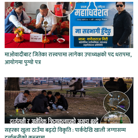
माओवादीबाट जितेका रास्वपामा लागेका उपाध्यक्षको पद धरापमा,
आयोगमा पुग्यो पत्र
सहरका खुला ठाउँमा बढ्दो विकृति : पार्कदेखि खाली जग्गासम्म
दुर्व्यसनीको कब्जामा