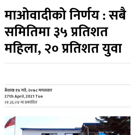
माओवादीको निर्णय : सबै
िकोड
समितिमा ३५ प्रतिशत
ोना
ेश
महिला, २० प्रतिशत युवा
बैशाख १४ गते, २०७८ मगलवार
27th April, 2021 Tue
२१:३६:२४ मा प्रकाशित