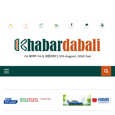
ृष्‍ठ
ाचार
पत्रिका
्राष्ट्रिय
२४ श्रावण २०८३ आईतवार | 9th August, 2026 Sun
स
ली
ली
लकुद
ेश