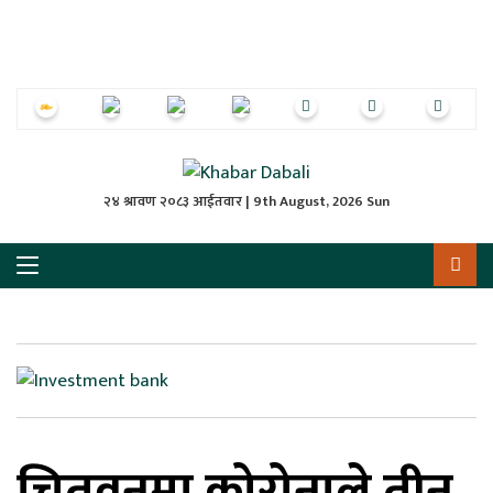
ृष्‍ठ
ाचार
पत्रिका
्राष्ट्रिय
२४ श्रावण २०८३ आईतवार | 9th August, 2026 Sun
स
ली
ली
लकुद
चितवनमा कोरोनाले तीन
ेश