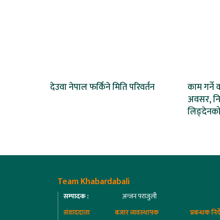
देउवा नेपाल फर्किने मिति परिवर्तन
काम गर्ने 
अवसर, निष्
लिङ्देनको
Team Khabardabali
सम्पादक :
अन्जन पराजुली
संवाददाता
बजार व्यवस्थापक
प्रबन्धक निर