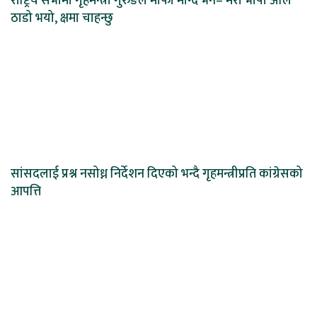
राष्ट्रिय सभामा गृहमन्त्री गुरुङले माफी माग्दै भने– मेरो भाषा अलि
ठाडो भयो, क्षमा चाहन्छु
सांसदलाई प्रश्न नसोध्न निर्देशन दिएको भन्दै गृहमन्त्रीप्रति कांग्रेसको
आपत्ति