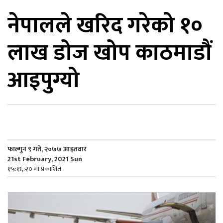
नेपालले खरिद गरेको १०
िकोड
लाख डोज खोप काठमाडौं
ोना
ेश
आइपुग्यो
फाल्गुन ९ गते, २०७७ आइतवार
21st February, 2021 Sun
१५:१६:२० मा प्रकाशित