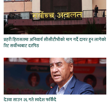
प्रहरी हिरासतमा अनिवार्य सीसीटीभीको माग गर्दै दायर हुन लागेको
रिट सर्वोच्चबाट दरपिठ
देउवा साउन २६ गते स्वदेश फर्किँदै