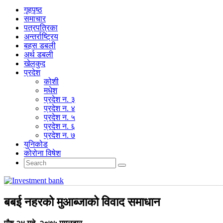
गृहपृष्‍ठ
समाचार
पत्रपत्रिका
अन्तर्राष्ट्रिय
बहस डबली
अर्थ डबली
खेलकुद
प्रदेश
कोशी
मधेश
प्रदेश न. ३
प्रदेश न. ४
प्रदेश न. ५
प्रदेश न. ६
प्रदेश न. ७
युनिकोड
कोरोना विषेश
बबई नहरको मुआब्जाको विवाद समाधान