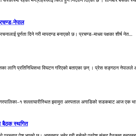
 सरकारमा रहेका मन्त्रीहरुलाई फिर्ता हुन निर्देशन दिएको छ । शनिबार बसेको स्था
्रचण्ड-नेपाल
ंरचनालाई पूर्णता दिने गरी मापदण्ड बनाएको छ। प्रचण्ड–माधव पक्षका शीर्ष नेत...
ा जानका लागि प्रतिनिधिसभा विघटन गरिएको बताएका छन् । प्रेस सङ्गठन नेपालले
पुर नगरपालिका–१ सल्लाघारीस्थित इवामुरा अस्पताल अगाडिको सडकबाट आज एक भा
गि बैठक स्थगित
को प्रस्ताव पेश भएको छ। आइतबार अबेर गरी बसेको प्रदेश संसद वैठकमा इन्द्रबहाद