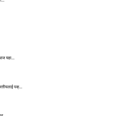
...
 आज यहा...
रतीयलाई पक्...
ु...