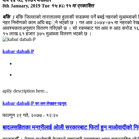
पौष २४ गते, २०७५ मगलवार
8th January, 2019 Tue
१५:४८:१५ मा प्रकाशित
बाँके ।
बाँके जिल्लाको तारातालमा हुलाकी सडकमा पर्ने बबई नहरको मुआब्जा
नहर निर्माणको काम अघि बढ््ने भएको छ । गत आव २०७४÷७५ मा नहरको रेखा
आवश्यकताअनुसार वितरण गरिएको छ । सो रकमबाट गत आव रु आठ करोड १६ लाख ३
१५ लाख ६१ हजार ३७५ मुआब्जा वितरण भएको छ ।
kabar dabali-P
aplly description here...
kabar dabali-P
का अरु लेखहरु पढ्नुस्
फाल्गुन २९ गते, २०७७ - १२:२०
बादलसहितका मन्त्रीलाई ओली सरकारबाट फिर्ता हुन माओवादीको निर