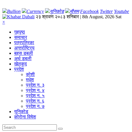
Bullion
Currency
युनिकोड
मौसम
Facebook
Twitter
Youtube
२३ श्रावण २०८३ शनिबार | 8th August, 2026 Sat
×
गृहपृष्‍ठ
समाचार
पत्रपत्रिका
अन्तर्राष्ट्रिय
बहस डबली
अर्थ डबली
खेलकुद
प्रदेश
कोशी
मधेश
प्रदेश न. ३
प्रदेश न. ४
प्रदेश न. ५
प्रदेश न. ६
प्रदेश न. ७
युनिकोड
कोरोना विषेश