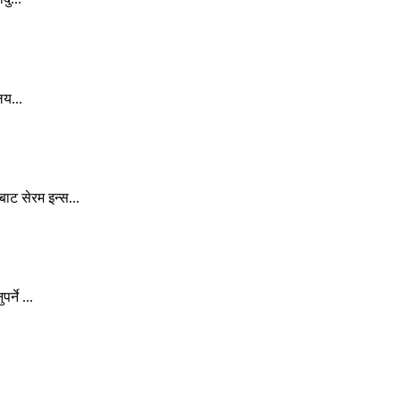
लय...
ट सेरम इन्स...
्ने ...