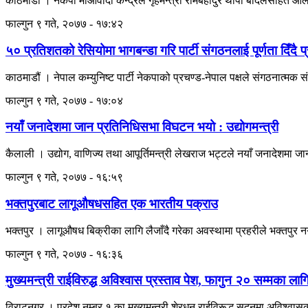
काठमाडौँ । नेकपा माओवादी केन्द्रले गृहमन्त्री रामबहादुर थापा बादलसहित ओली
फाल्गुन ९ गते, २०७७ - १७:४२
५० प्रतिशतको रेसियोमा भागबन्डा गरि पार्टी संगठनलाई पूर्णता दिँदै प
काठमाडौं । नेपाल कम्युनिष्ट पार्टी नेकपाको प्रचण्ड-नेपाल पक्षले संगठनात्मक स
फाल्गुन ९ गते, २०७७ - १७:०४
नयाँ जनादेशमा जान प्रतिनिधिसभा विघटन भयो : उद्योगमन्त्री
कैलाली । उद्योग, वाणिज्य तथा आपूर्तिमन्त्री लेखराज भट्टले नयाँ जनादेशम
फाल्गुन ९ गते, २०७७ - १६:५९
भक्तपुरबाट लागूऔषधसहित एक भारतीय पक्राउ
भक्तपुर । लागूऔषध बिक्रीका लागि लैजाँदै गरेका अवस्थामा प्रहरीले भक्त
फाल्गुन ९ गते, २०७७ - १६:३६
मुख्यमन्त्री राईविरुद्ध अविश्वास प्रस्ताव पेश, फागुन २० सम्मका ला
विराटनगर । प्रदेश नम्बर १ का मुख्यमन्त्री शेरधन राईविरूद्ध सदनमा अविश्वास