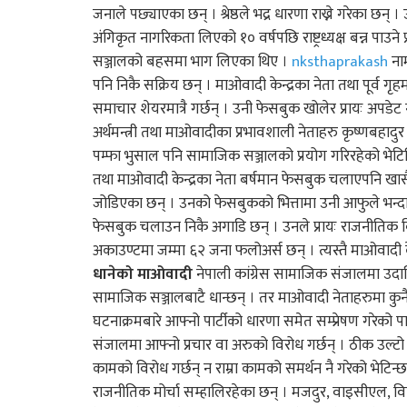
जनाले पछ्याएका छन् । श्रेष्ठले भद्र धारणा राख्ने गरेका छन् । 
अंगिकृत नागरिकता लिएको १० वर्षपछि राष्ट्रध्यक्ष बन्न पाउन
सञ्जालको बहसमा भाग लिएका थिए ।
nksthaprakash
नाम
पनि निकै सक्रिय छन् । माओवादी केन्द्रका नेता तथा पूर्व ग
समाचार शेयरमात्रै गर्छन् । उनी फेसबुक खोलेर प्रायः अपडेट न
अर्थमन्त्री तथा माओवादीका प्रभावशाली नेताहरु कृष्णबहा
पम्फा भुसाल पनि सामाजिक सञ्जालको प्रयोग गरिरहेको भेटिन्छिन्
तथा माओवादी केन्द्रका नेता बर्षमान फेसबुक चलाएपनि खासै 
जोडिएका छन् । उनको फेसबुकको भित्तामा उनी आफुले भन्दा प
फेसबुक चलाउन निकै अगाडि छन् । उनले प्रायः राजनीतिक बि
अकाउण्टमा जम्मा ६२ जना फलोअर्स छन् । त्यस्तै माओवादी केन्
धानेको माओवादी
नेपाली कांग्रेस सामाजिक संजालमा उदाशि
सामाजिक सञ्जालबाटै धान्छन् । तर माओवादी नेताहरुमा कुनै 
घटनाक्रमबारे आफ्नो पार्टीको धारणा समेत सम्प्रेषण गरेको
संजालमा आफ्नो प्रचार वा अरुको विरोध गर्छन् । ठीक उल्टो 
कामको विरोध गर्छन् न राम्रा कामको समर्थन नै गरेको भेटिन
राजनीतिक मोर्चा सम्हालिरहेका छन् । मजदुर, वाइसीएल, विद