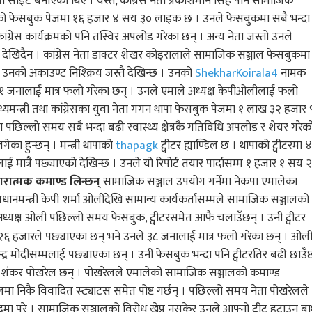
 साइट बनाएका थिए । यस्तै, कांग्रेस नेता प्रकाशमान सिंह पनि सामाजिक
 फेसबुक पेजमा १६ हजार ४ सय ३० लाइक छ । उनले फेसबुकमा सबै भन्दा
्रेस कार्यक्रमको पनि तस्विर अपलोड गरेका छन् । अन्य नेता जस्तो उनले
 देखिदैन । कांग्रेस नेता डाक्टर शेखर कोइरालाले सामाजिक सञ्जाल फेसबुकमा
उनको अकाउण्ट निश्क्रिय जस्तै देखिन्छ । उनको
ShekharKoirala4
नामक
 १ जनालाई मात्र फलो गरेका छन् । उनले एमाले अध्यक्ष केपीओलीलाई फलो
्यमन्त्री तथा कांग्रेसका युवा नेता गगन थापा फेसबुक पेजमा १ लाख ३२ हजार 
िल्लो समय सबै भन्दा बढी स्वास्थ्य क्षेत्रकै गतिविधि अपलोड र शेयर गरेक
ेका हुन्छन् । मन्त्री थापाको
thapagk
ट्वीटर ह्याण्डिल छ । थापाको ट्वीटरमा ४
मात्रै पछ्याएको देखिन्छ । उनले यो रिपोर्ट तयार पार्दासम्म १ हजार १ सय 
ारात्मक कमाण्ड लिन्छन्
सामाजिक सञ्जाल उपयोग गर्नेमा नेकपा एमालेका
 प्रधानमन्त्री केपी शर्मा ओलीदेखि सामान्य कार्यकर्तासम्मले सामाजिक सञ्जालको
ध्यक्ष ओली पछिल्लो समय फेसबुक, ट्वीटरसमेत आफै चलाउँछन् । उनी ट्वीटर
 २६ हजारले पछ्याएका छन् भने उनले ३८ जनालाई मात्र फलो गरेका छन् । ओली
रेन्द्र मोदीसम्मलाई पछ्याएका छन् । उनी फेसबुक भन्दा पनि ट्वीटरतिर बढी छाउँ
ा शंकर पोखरेल छन् । पोखरेलले एमालेको सामाजिक सञ्जालको कमाण्ड
लमा निकै विवादित स्ट्याटस समेत पोष्ट गर्छन् । पछिल्लो समय नेता पोखरेलले
ादमा परे । सामाजिक सञ्जालको विरोध खेप्न नसकेर उनले आफ्नो ट्वीट हटाउन बा