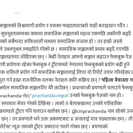
्जालको विश्वव्यापी प्रयोग र यसका फाइदाघाटाबारे याहाँ बताइरहन पर्दैन ।
न्धमा सुमधुरतासम्मका काममा सामाजिक सञ्जालको महत्व एकपछि अर्कोगरी बढ्दै
रको सबैभन्दा शक्तिशाली माध्यम सामाजिक संजाल हो । तर हाम्रो जस्तो
उथलपुथल ल्याइदिने गरेको छ । सामाजिक सञ्जालको प्रभाव बढ्दै गएपछि
सञ्जालहरुमा जोडिएका छन् । केही नेताहरु आफ्नो सञ्जाल बढाउन फेसबुक पेज
यापी प्रयोगमा रहेका फेसबुक र ट्वीटरमध्ये नेपालमा फेसबुकको प्रयोग बढी हुने
शक्तिले प्रयोग गर्ने सामाजिक सञ्जाललाई लिएर यो रिपोर्ट तयार गरिरहेका छ
ुरा गर्न हाम्रा राजनीतिक दलका नेताहरु कति सक्रिय छन् ?
पहिला वेवास्ता गर्
’ अचेल सामाजिक सञ्जालतिर धेरै छाउँछन् । प्रधानमन्त्री प्रचण्डले चलाउने फेसब
prachanda.nepal
उनको फेसबुक पेजको नाम हो ।
 समाचार सेयर गरेको देखिन्छ । त्यसो त बेलाबखतमा उनको पारिवारिक
मय प्रचण्डले ट्वीटर पनि चलाउन थालेका छन् । @cmprachanda नाम रहेको उन
छन् । तर प्रचण्डले भने उक्त अकाण्टबाट ४ जनालाई मात्र पछ्याएका छन् । ती
 इलेटेस्ट न्यूज नामको ट्वीटर अकाउन्ट फलो गरेका छन् । प्रचण्डको