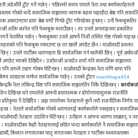
उनी अंग्रेजीमै ट्वीट गर्ने गर्छन् । पछिल्लो समय एमाले नेता तथा कार्यकर्ताहरुले
े प्रस्ताव गरेको भन्दै सामाजिक सञ्जालमा व्यापक बहस भइरहँदा श्रेष्ठ पनि सामा
क अकाउण्टमा प्रायः श्रेष्ठ घण्टै पिच्छे ट्वीट गरिरहेका हुन्छन् । उनी फेसबुकतिर
ृहमन्त्री शक्ति बस्नेत पनि फेसबुक चलाउँछन् । तर उनले अनलाइनमा प्रकाशित
गर्ने नेताभित्र पर्छन् । फेसबुकमा उनले आफ्नै निजी तस्विर पोष्ट गरेको पाइन्छ 
दुर महराको पनि फेसबुक एकाउण्ट छ तर खासै अपडेट छैन । माओवादी प्रवक्ता
 । उनले पार्टीका धारणाहरु प्नि सार्वजनिक गर्न थालेकी छिन् । पूर्व अर्थमन्त्र
अपडेट भएको देखिदैन । उर्जामन्त्री जनार्दन शर्मा पनि सामाजिक सञ्जालमा
नि अरुले ट्याग गरेका भेटिन्छन् । माओवादी केन्द्रका नेता मणि थापा पनि
षय स्ट्याटस मार्फत सार्वजनिक गर्छन् । उनको ट्वीटर
manithapa454
द्रकै नेता लोकेन्द्र विष्ट पनि सामाजिक सञ्जालतिर निकै देखिन्छन् ।
कार्यकर्त
न देखिन्छ भने एमालेले आफ्नो प्रचारात्मक र प्रोपोगाण्डामुलक राजनीति
प्रतिकृया नै देखिँदैन । अझ एमालेका नेताहरुले कुनै नयाँ राजनीतिक निर्णय य
 पाइन्छ । नेताले सार्वजनिक गरेको धारणालाई कार्यकर्ताले पकड्छन् र सामाजिक
माओवादी नेताहरु उदाशिन भेटिन्छन् । उनीहरु न आफ्ना धारणा राख्छन्, न नराम
्छ । माओवादीका केही नेताहरुलाई छोडेर भन्दा कार्यकर्ताले नै सामाजिक सञ्जा
्यार्थी, किसान लगायतका भातृ संगठनका नेताहरु र पार्टीका मध्यमस्तरका