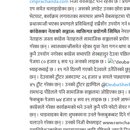
cmprachanda.com
निजी वेवसाइट पनि रहेको छ । प्रचण
एप समेत चलाइरहेका छन् । जसको अपडेट उनका छोरा प्रकाश 
भेटघाट, कार्यक्रम लगायतका समाचार आफ्नै वेबसाइटमा पोष्ट 
प्रधानमन्त्री भएका प्रचण्डले प्रविधिलाई राम्रैसँग उपयोग
कांग्रेसका नेताको सञ्जाल: व्यक्तिगत प्रयोगमै सिमित
नेपाल
नेताहरु जस्ता कांग्रेस नेताहरुले सामाजिक सञ्जालको प्रयो
गरेका छन् । स्वास्थ्यमन्त्रीसमेत रहेका युवा नेता गगन थापा 
कुनै उपयोग नगरेका कांग्रेस सभापति शेरबहादुर देउवा प
पेजमा ८० हजार ६ सय ९३ जनाको लाइक छ ।
भ्याइनभ्याई छ । १९ गते दिल्ली गएको देउवाले उतैतिरको छुट
छन् । देउवाको ट्वीटर अकाउण्ट २६ हजार ४ सयले पछ्याएका
४५ ट्वीट गरेका छन् । उनको ट्वीटर ह्याण्डिल @
DeubaSher
रामचन्द्र पौडेलले पनि सामाजिक सञ्जालमा जोडिएका छन् । 
फेसबुक पेजमा ७४ हजार ४ सय १९ लाइक छ । उनले आफ्नो फे
कांग्रेसले गरेका कार्यक्रमको भने उनले कुनै पनि फोटो सेय
छन् । चाडवाडका बेला शुभकामना उनले फेसबुकबाट दिने ग
चलाउने गरेका छन् । उनको निजी वेभसाइट www.ramchand