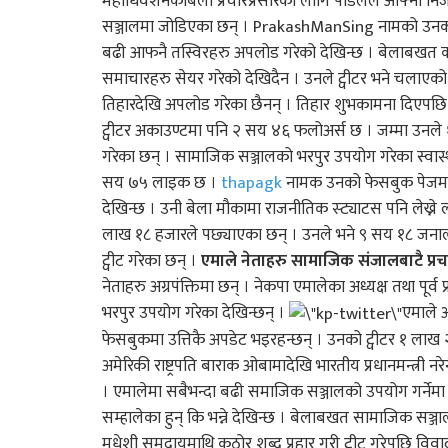
महाधिवेशनकाबेला प्रचारप्रसारका लागि पौडेलले आफ्नो निजी
सञ्जालमा जोडिएका छन् । PrakashManSing नामको उनको
बढी आफनै तस्विरहरु अपलोड गरेको देखिन्छ । बेलाबखत कांग
समाचारहरु सेयर गरेको देखिदैन । उनले ट्वीटर भने चलाएको
तिहारदेखि अपलोड गरेका छैनन् । तिहार शुभकामना दिएपछि 
ट्वीटर अकाउण्टमा पनि २ सय ४६ फलोअर्स छ । जम्मा उनले
गरेका छन् । सामाजिक सञ्जालको भरपुर उपयोग गरेका स्वास्थ
सय ७५ लाइक छ ।
thapagk
नामक उनको फेसबुक पेजमा पछ
देखिन्छ । उनी बेला मौकामा राजनीतिक स्ट्याटस पनि लेख्ने लग
लाख १८ हजारले पछ्याएका छन् । उनले भने ९ सय १८ जनालाई 
ट्वीट गरेका छन् ।
एमाले नेताहरु सामाजिक संजालबाटै प्रच
नेताहरु अग्रपंक्तिमा छन् । नेकपा एमालेका अध्यक्ष तथा पूर्व
भरपुर उपयोग गरेका देखिन्छन् ।
एमाले अ
फेसबुकमा उत्तिकै अपडेट भइरहन्छन् । उनको ट्वीटर १ लाख
अमेरिकी राष्ट्रपति बाराक ओबामादेखि भारतीय प्रधानमन्त्री न
। एमालेमा सबैभन्दा बढी समाजिक सञ्जालको उपयोग गर्नेम
सम्हालेका हुन् कि भन्ने देखिन्छ । बेलाबखत सामाजिक सञ्जा
मधेशी समुदायमाथि कठोर शब्द प्रहार गरी ट्वीट गरेपछि विव