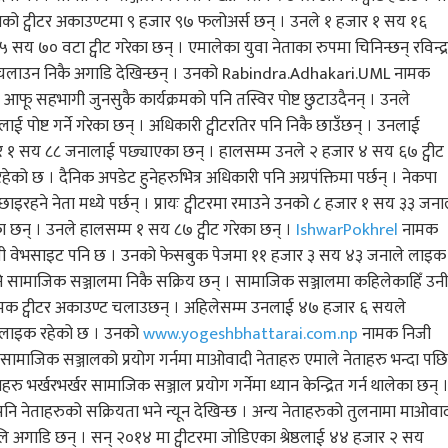
उनको ट्वीटर अकाउण्टमा ९ हजार ९७ फलोअर्स छन् । उनले १ हजार १ सय १६
सय ७० वटा ट्वीट गरेका छन् । एमालेका युवा नेताका रुपमा चिनिन्छन् रविन्द्र
र चलाउन निकै अगाडि देखिन्छन् । उनको Rabindra.Adhakari.UML नामक
 सहभागी जुनसुकै कार्यक्रमको पनि तस्विर पोष्ट छुटाउदैनन् । उनले
लाई पोष्ट गर्ने गरेका छन् । अधिकारी ट्वीटरतिर पनि निकै छाउँछन् । उनलाई
ार १ सय ८८ जनालाई पछ्याएका छन् । हालसम्म उनले २ हजार ४ सय ६७ ट्वीट
ेको छ । दैनिक अपडेट हुनेहरुभित्र अधिकारी पनि अग्रपंक्तिमा पर्छन् । नेकपा
हने नेता मध्ये पर्छन् । प्रायः ट्वीटरमा रमाउने उनको ८ हजार १ सय ३३ जना
छन् । उनले हालसम्म १ सय ८७ ट्वीट गरेका छन् ।
IshwarPokhrel
नामक
ी वेभसाइट पनि छ । उनको फेसबुक पेजमा ११ हजार ३ सय ४३ जनाले लाइक
पनि सामाजिक सञ्जालमा निकै सक्रिय छन् । सामाजिक सञ्जालमा कहिलेकाहिँ उनी
क ट्वीटर अकाउण्ट चलाउछन् । अहिलेसम्म उनलाई ४७ हजार ६ सयले
 लाइक रहेको छ । उनको
www.yogeshbhattarai.com.np
नामक निजी
सामाजिक सञ्जालको प्रयोग गर्नमा माओवादी नेताहरु एमाले नेताहरु भन्दा पछि
भर्खरभर्खर सामाजिक सञ्जाल प्रयोग गर्नेमा ध्यान केन्द्रित गर्न थालेका छन् 
 पनि नेताहरुको सक्रियता भने न्यून देखिन्छ । अन्य नेताहरुको तुलनामा माओवा
 अलि अगाडि छन् । सन् २०१४ मा ट्वीटरमा जोडिएका श्रेष्ठलाई ४४ हजार २ सय