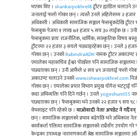
भएका थिए ।
shankarpokhrel8
ट्वीटर ह्याडिल चलाउने 
जनालाई फलो गरेका छन् । त्यस्तै उनले अहिलेसम्म २ हजार ५ 
अधिकारी । अधिकारी सामाजिक सञ्जाल फेसबुकदेखि ट्वीट
फेसबुक पेजमा १ लाख ७१ हजार ५ सय ३० लाईक छ । उनी आफू
फेसबुकमा प्रायः राजनीतिक, धार्मिक, सांस्कृतिक विषय बस्तु
ट्वीटरमा २२ हजार ३ सयले पछ्याइरहेका छन् । उनले ३ हज
गरेका छन् । उनको
RabindraADH
नामक ट्वीटर अकाउण्ट रह
एमालेका महासचिव ईश्वर पोखरेल पनि सामाजिक सञ्जालमा छाइर
पछ्याएका छन् । उनी आफैले ४ सय ४९ जनालाई फलो गरेका 
अकाउण्ट चलाउने उनको
www.ishwarpokhrel.com
निज
गरेका छन् । एमालेका प्रचार विभाग प्रमुख योगेश भटट्राई 
कडा अभिव्यक्ति पनि दिने गर्छन् । उनले
yogeshuml55
नाम
पछ्याएका छन् । फेसबुकमा भने उनको २२ हजार ९ सय ९८
वेभसाइट पनि रहेको छ ।
माओवादी नेताः अपडेट नै गर्दैनन्
छन् । सामाजिक सञ्जालको प्रभाव बढेपछि भने अधिकांश नेताहरु 
कार्यकर्ता पंक्तिमा सामाजिक सञ्जालको राम्रैसँग उपयोग गरे
केन्द्रका उपाध्यक्ष नारायणकाजी श्रेष्ठ सामाजिक सञ्जालमा