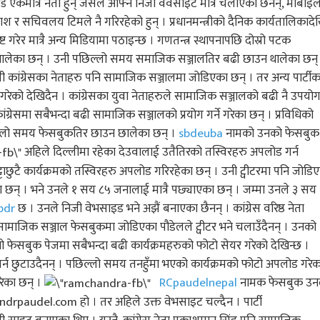
्ड एकमात्र नेता हुन् जसले आफ्नै निजी वेवसाइट मात्र चलाएका छैनन्, मोबाइ
र सचिवलय टिमले नै गरिरहेको हुन् । प्रधानमन्त्रीको दैनिक कार्यतालिकादे
गरेर मात्रै अन्य मिडियामा पठाइन्छ । गणतन्त्र स्थापनापछि दोस्रो पटक
 गर्न थालेका छन् । उनी पछिल्लो समय समाजिक सञ्जालतिर बढी छाउन थालेका छन्
ी कांग्रेसका नेताहरु पनि सामाजिक सञ्जालमा जोडिएका छन् । तर अन्य पार्टीक
ग गरेको देखिदैन । कांग्रेसका युवा नेताहरुले सामाजिक सञ्जालको बढी नै उपयो
कांग्रेसमा सबैभन्दा बढी सामाजिक सञ्जालको प्रयोग गर्ने गरेका छन् । प्रविधिको
छिल्लो समय फेसबुकतिर छाउन छालेका छन् ।
sbdeuba
नामको उनको फेसबुक
अहिले दिल्लीमा रहेका देउवालाई उतैतिरको तस्विरहरु अपलोड गर्न
्टाछुटै कार्यक्रमको तस्विरहरु अपलोड गरिरहेका छन् । उनी ट्वीटरमा पनि जोडि
 छन् । भने उनले १ सय ८५ जनालाई मात्रै पछ्याएका छन् । जम्मा उनले ३ सय
bdr
छ । उनले निजी वेभसाइड भने अझैं बनाएका छैनन् । कांग्रेस वरिष्ठ नेता
सामाजिक सञ्जाल फेसबुकमा जोडिएका पौडेलले ट्वीटर भने चलाउँदैनन् । उनको
सबुक पेजमा सबैभन्दा बढी कार्यक्रमहरुको फोटो सेयर गरेको देखिन्छ ।
र गर्न छुटाउदैनन् । पछिल्लो समय तनहुँमा भएको कार्यक्रमको फोटो अपलोड गरेक
रेका छन् ।
RCpaudelnepal
नामक फेसबुक उन
rpaudel.com हो । तर अहिले उक्त वेभसाइट चल्दैन । पार्टी