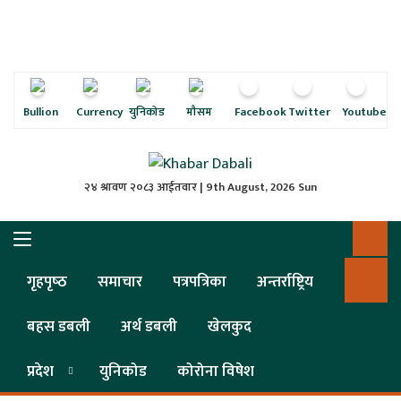
ृष्‍ठ
ाचार
पत्रिका
Bullion
Currency
युनिकोड
मौसम
Facebook
Twitter
Youtube
्राष्ट्रिय
२४ श्रावण २०८३ आईतवार | 9th August, 2026 Sun
स
ली
गृहपृष्‍ठ
समाचार
पत्रपत्रिका
अन्तर्राष्ट्रिय
ली
बहस डबली
अर्थ डबली
खेलकुद
लकुद
प्रदेश
युनिकोड
कोरोना विषेश
ेश