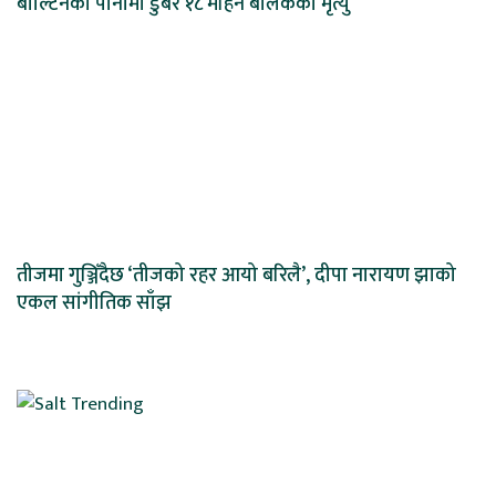
बाल्टिनको पानीमा डुबेर १८ महिने बालकको मृत्यु
तीजमा गुञ्जिँदैछ ‘तीजको रहर आयो बरिलै’, दीपा नारायण झाको
एकल सांगीतिक साँझ