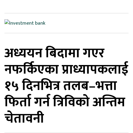
िकोड
ोना
ेश
अध्ययन बिदामा गएर
नफर्किएका प्राध्यापकलाई
१५ दिनभित्र तलब–भत्ता
फिर्ता गर्न त्रिविको अन्तिम
चेतावनी