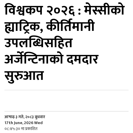
विश्वकप २०२६ : मेस्सीको
िकोड
ह्याट्रिक, कीर्तिमानी
ोना
ेश
उपलब्धिसहित
अर्जेन्टिनाको दमदार
सुरुआत
आषाढ़ ३ गते, २०८३ बुधवार
17th June, 2026 Wed
०८:४५:३० मा प्रकाशित