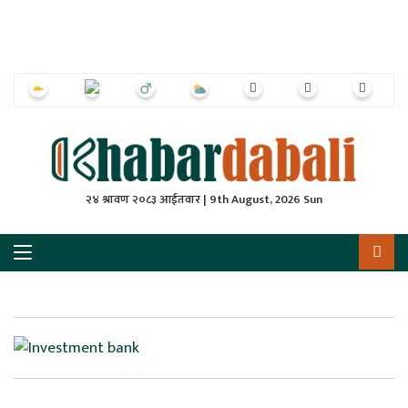
ृष्‍ठ
ाचार
पत्रिका
्राष्ट्रिय
२४ श्रावण २०८३ आईतवार | 9th August, 2026 Sun
स
ली
ली
लकुद
ेश