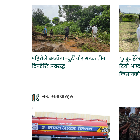
पहिरोले बडडाँडा–बुढीचौर सडक तीन
युट्युब हेर
दिनदेखि अवरुद्ध
दियो आम्द
किसानको
अन्य समाचारहरु: