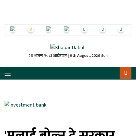
ृष्‍ठ
ाचार
पत्रिका
्राष्ट्रिय
२४ श्रावण २०८३ आईतवार | 9th August, 2026 Sun
स
ली
ली
लकुद
'मलाई बोल्न दे सरकार,
ेश