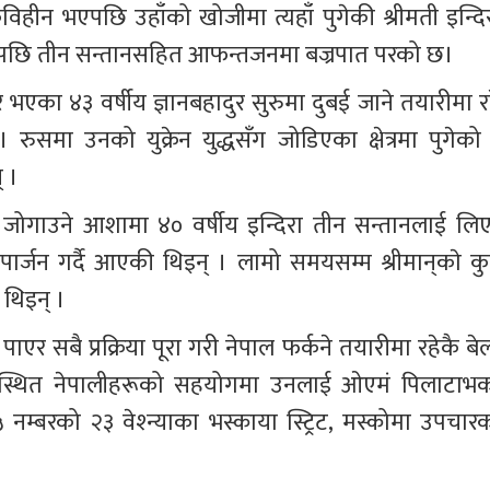
िहीन भएपछि उहाँको खोजीमा त्यहाँ पुगेकी श्रीमती इन्दिर
पछि तीन सन्तानसहित आफन्तजनमा बज्रपात परको छ।
एका ४३ वर्षीय ज्ञानबहादुर सुरुमा दुबई जाने तयारीमा रह
ुसमा उनको युक्रेन युद्धसँग जोडिएका क्षेत्रमा पुगेको 
् ।
 गर्दै आएकी थिइन् । लामो समयसम्म श्रीमान्‌काे कुनै 
 थिइन् ।
ुसस्थित नेपालीहरूको सहयोगमा उनलाई ओएमं पिलाटाभक
म्बरको २३ वेश्न्याका भस्काया स्ट्रिट, मस्कोमा उपचारक