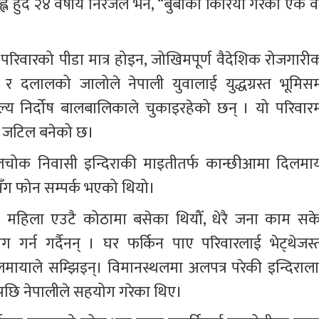
ल हुँदै २४ वर्षीय निरजले भने, “बुबाको किरिया गरेको एक वर
िवारको पीडा मात्र होइन, जोखिमपूर्ण वैदेशिक रोजगारीक
र दलालको जालोले नेपाली युवालाई युद्धग्रस्त भूमिसम्
ल्य निर्दोष बालबालिकाले चुकाइरहेको छन् । यो परिवारम
त जटिल बनेको छ।
ोक निवासी इन्दिराकी माइतीतर्फ कान्छीआमा दिलमाय
सँग फोन सम्पर्क भएको थियो।
 महिला एउटै कोठामा बसेका थियौँ, धेरै जना काम सके
र्न गर्दैनन् । घर फर्किन पाए परिवारलाई भेट्थेजस्त
लमायाले सम्झिइन्। विमानस्थलमा अलपत्र परेकी इन्दिराला
एपछि नेपालीले सहयोग गरेका थिए।