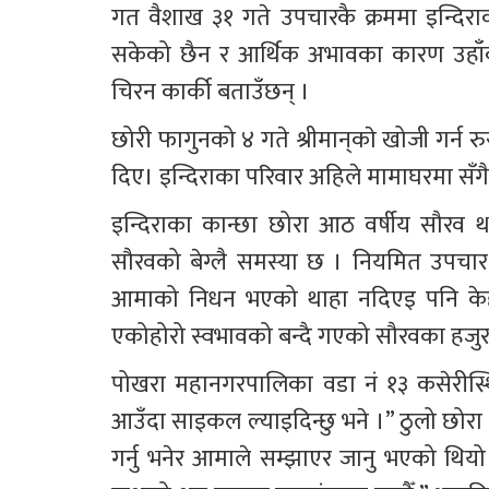
गत वैशाख ३१ गते उपचारकै क्रममा इन्दिरा
सकेको छैन र आर्थिक अभावका कारण उहाँक
चिरन कार्की बताउँछन् ।
छोरी फागुनको ४ गते श्रीमान्‌‌काे खोजी गर्न रुसका लागि पोखराबाट काठमाडौँतर्फ लागेको उनले जानकारी 
दिए। इन्दिराका परिवार अहिले मामाघरमा सँग
इन्दिराका कान्छा छोरा आठ वर्षीय सौरव 
सौरवको बेग्लै समस्या छ । नियमित उपच
आमाको निधन भएको थाहा नदिएइ पनि केही द
एकोहोरो स्वभावको बन्दै गएको सौरवका हजुरब
पोखरा महानगरपालिका वडा नं १३ कसेरीस्
आउँदा साइकल ल्याइदिन्छु भने ।” ठुलो छोरा न
गर्नु भनेर आमाले सम्झाएर जानु भएको थिय