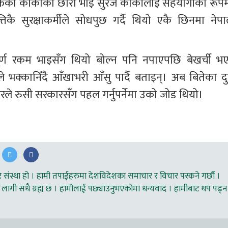
तर्फका काकाको छोरा भाइ सुरज कार्कीलाई सहयोगीका रूपम
िकै सुरक्षाकर्मीले सोधपुछ गर्दै थियो एकै छिनमा नेपा
र्ण रकम भाइसँग थियो बोल्न पनि नपाएपछि बेखर्ची भए
 भक्कानिँदै आँखाभरी आँसु पार्दै बताइन्। अब बितेका दुव
रले रुसी सरकारसँग पहल गर्नुपर्नेमा उको जोड थियो।
ंस्था हो । हामी तपाईहरुमा देशविदेशका समाचार र विचार पस्कने गर्छौ ।
लागी सधै ग्रह्य छ । हामीलाई पछ्याउनुभएकोमा धन्यवाद । हामीबाट थप पढ्न