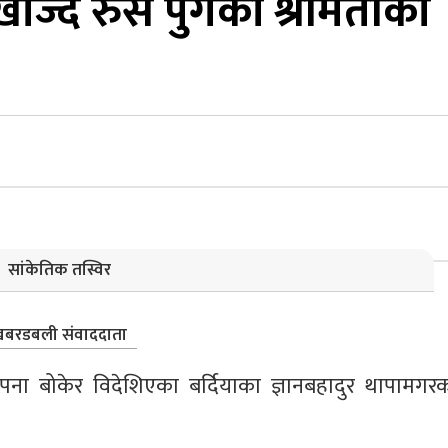
 खोज्दै रुस पुगेकी श्रीमतीको
सांकेतिक तस्विर
बरडबली संवाददाता
पना बोकेर विदेशिएका बर्दियाका ज्ञानबहादुर थापामगरक