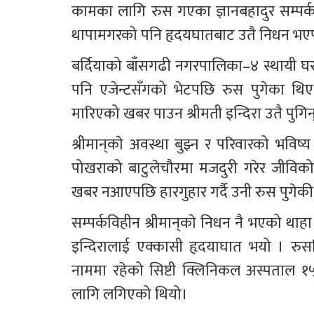
कामका लागि रुस गएका ज्ञानबहादुर सम्पर्कव
थापामगरको पनि हृदयघातबाट उतै निधन भए
बर्दियाको बाँसगढी नगरपालिका–४ स्थायी घर भ
पनि एजेन्टसँगको भेटपछि रुस पुगेका थिए। र
मारिएको खबर पाउन श्रीमती इन्दिरा उतै पुगिन
श्रीमान्‌काे अवस्था बुझ्न र परिवारको भविष्य जोगाउने आशामा ४० वर्षीय इन्दिरा तीन सन्तानलाई लिएर 
पोखराको बाटुलेचौरमा मजदुरी गरेर जीविकोपार्जन
खबर नआएपछि हारगुहार गर्दै उनी रुस पुगेकी
सम्पर्कविहीन श्रीमान्‌काे निधन नै भएको थाहा पाएर सबै प्रक्रिया पूरा गरी नेपाल फर्कने तयारीमा रहेकै बेला 
इन्दिरालाई एक्कासी हृदयाघात भयो । र
नाममा रहेको सिष्टी क्लिनिकल अस्पताल १५ न
लागि लगिएको थियो।