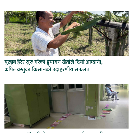
युट्युब हेरेर सुरु गरेको ड्र्यागन खेतीले दियो आम्दानी,
कपिलवस्तुका किसानको उदाहरणीय सफलता