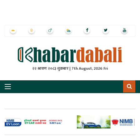
ृष्‍ठ
ाचार
पत्रिका
्राष्ट्रिय
२२ श्रावण २०८३ शुक्रबार | 7th August, 2026 Fri
स
ली
ली
लकुद
ेश