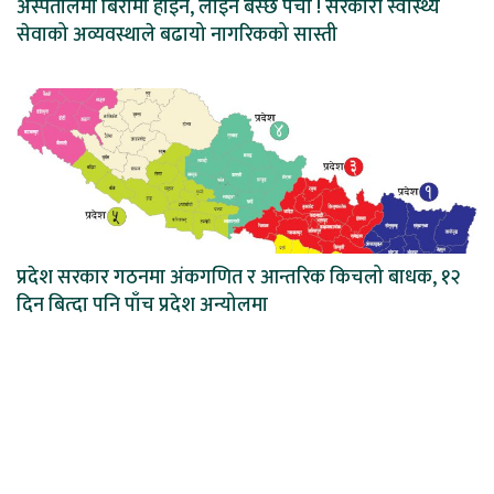
अस्पतालमा बिरामी होइन, लाइन बस्छ पर्चा ! सरकारी स्वास्थ्य
सेवाको अव्यवस्थाले बढायो नागरिकको सास्ती
प्रदेश सरकार गठनमा अंकगणित र आन्तरिक किचलो बाधक, १२
दिन बित्दा पनि पाँच प्रदेश अन्योलमा