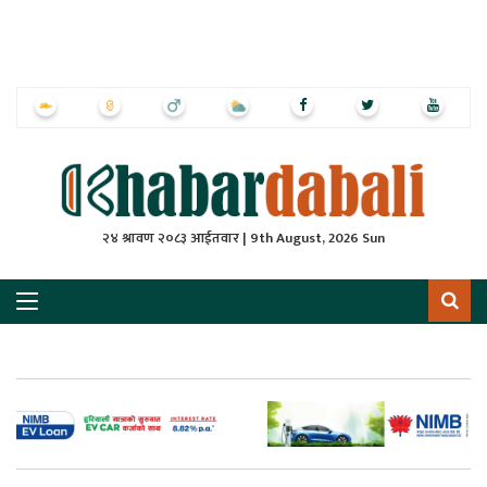
ृष्‍ठ
ाचार
पत्रिका
्राष्ट्रिय
२४ श्रावण २०८३ आईतवार | 9th August, 2026 Sun
स
ली
ली
लकुद
ेश