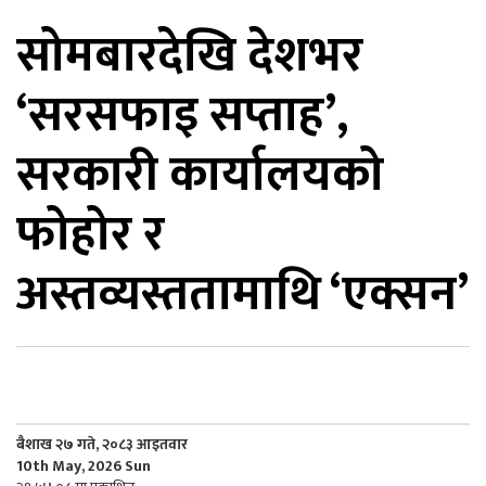
सोमबारदेखि देशभर
िकोड
‘सरसफाइ सप्ताह’,
ोना
ेश
सरकारी कार्यालयको
फोहोर र
अस्तव्यस्ततामाथि ‘एक्सन’
बैशाख २७ गते, २०८३ आइतवार
10th May, 2026 Sun