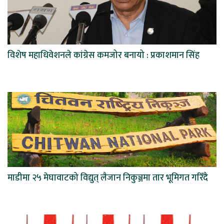
विशेष महाधिवेशनले कांग्रेस कमजोर बनायो : प्रकाशमान सिंह
माडीमा २५ मेघावाटको विद्युत् लैजान निकुञ्जमा तार भूमिगत गरिँदै