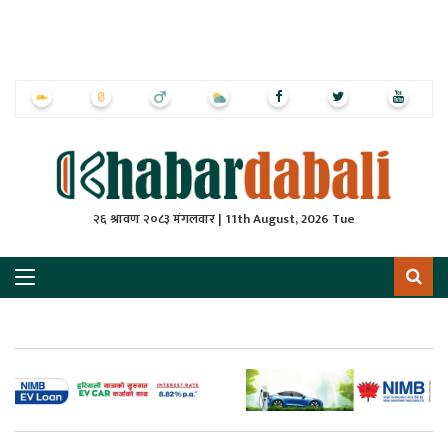
ृष्‍ठ
ाचार
पत्रिका
्राष्ट्रिय
२६ श्रावण २०८३ मंगलवार | 11th August, 2026 Tue
स
ली
ली
लकुद
ेश