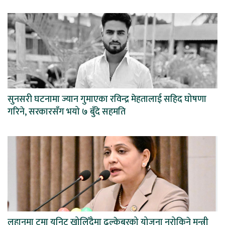
सुनसरी घटनामा ज्यान गुमाएका रविन्द्र मेहतालाई सहिद घोषणा
गरिने, सरकारसँग भयो ७ बुँदे सहमति
लहानमा ट्रमा युनिट खोलिँदैमा ढल्केबरको योजना नरोकिने मन्त्री