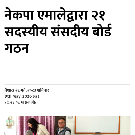
नेकपा एमालेद्वारा २१
िकोड
सदस्यीय संसदीय बोर्ड
ोना
ेश
गठन
बैशाख २६ गते, २०८३ शनिवार
9th May, 2026 Sat
१७:२३:०८ मा प्रकाशित