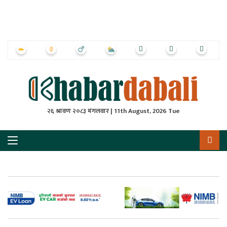
ृष्‍ठ
ाचार
पत्रिका
्राष्ट्रिय
२६ श्रावण २०८३ मंगलवार | 11th August, 2026 Tue
स
ली
ली
लकुद
ेश