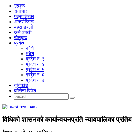
गृहपृष्‍ठ
समाचार
पत्रपत्रिका
अन्तर्राष्ट्रिय
बहस डबली
अर्थ डबली
खेलकुद
प्रदेश
कोशी
मधेश
प्रदेश न. ३
प्रदेश न. ४
प्रदेश न. ५
प्रदेश न. ६
प्रदेश न. ७
युनिकोड
कोरोना विषेश
विधिको शासनको कार्यान्वयनप्रति न्यायपालिका प्रतिबद