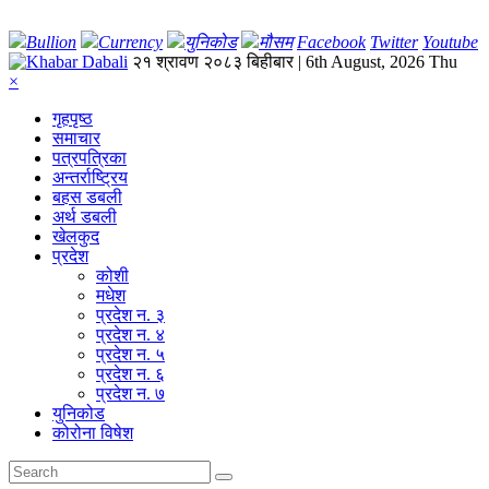
Bullion
Currency
युनिकोड
मौसम
Facebook
Twitter
Youtube
२१ श्रावण २०८३ बिहीबार | 6th August, 2026 Thu
×
गृहपृष्‍ठ
समाचार
पत्रपत्रिका
अन्तर्राष्ट्रिय
बहस डबली
अर्थ डबली
खेलकुद
प्रदेश
कोशी
मधेश
प्रदेश न. ३
प्रदेश न. ४
प्रदेश न. ५
प्रदेश न. ६
प्रदेश न. ७
युनिकोड
कोरोना विषेश