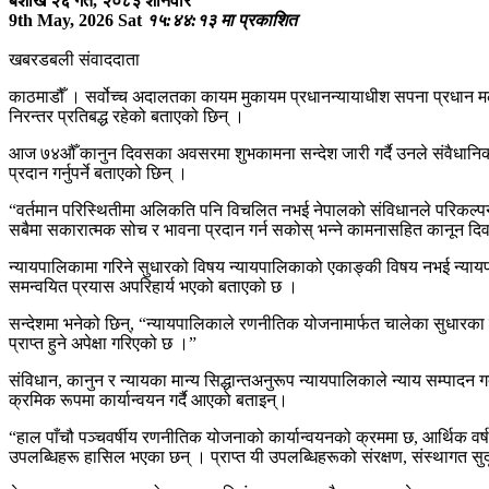
बैशाख २६ गते, २०८३ शनिवार
9th May, 2026 Sat
१५:४४:१३ मा प्रकाशित
खबरडबली संवाददाता
काठमाडौँ । सर्वोच्च अदालतका कायम मुकायम प्रधानन्यायाधीश सपना प्रधान मल्
निरन्तर प्रतिबद्ध रहेको बताएको छिन् ।
आज ७४औँ कानुन दिवसका अवसरमा शुभकामना सन्देश जारी गर्दै उनले संवैधानिक स
प्रदान गर्नुपर्ने बताएको छिन् ।
“वर्तमान परिस्थितीमा अलिकति पनि विचलित नभई नेपालको संविधानले परिकल्पना 
सबैमा सकारात्मक सोच र भावना प्रदान गर्न सकोस् भन्ने कामनासहित कानून दिवस
न्यायपालिकामा गरिने सुधारको विषय न्यायपालिकाको एकाङ्की विषय नभई न्यायपा
समन्वयित प्रयास अपरिहार्य भएको बताएको छ ।
सन्देशमा भनेको छिन्, “न्यायपालिकाले रणनीतिक योजनामार्फत चालेका सुधारका
प्राप्त हुने अपेक्षा गरिएको छ ।”
संविधान, कानुन र न्यायका मान्य सिद्धान्तअनुरूप न्यायपालिकाले न्याय सम्पादन 
क्रमिक रूपमा कार्यान्वयन गर्दै आएको बताइन्।
“हाल पाँचौ पञ्चवर्षीय रणनीतिक योजनाको कार्यान्वयनको क्रममा छ, आर्थिक वर
उपलब्धिहरू हासिल भएका छन् । प्राप्त यी उपलब्धिहरूको संरक्षण, संस्थागत सुदृ