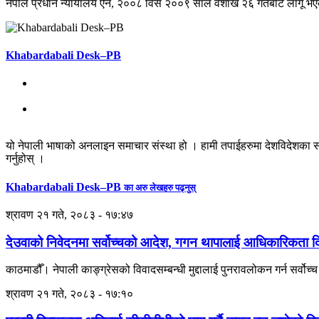
नेपाल प्रधान न्यायालय ऐन, २००८ विसं २००९ साल वैशाख २६ गतेबाट लागू भएक
Khabardabali Desk–PB
यो नेपाली भाषाको अनलाइन समाचार संस्था हो । हामी तपाईहरुमा देशविदेशका स
गर्नुहोस् ।
Khabardabali Desk–PB
का अरु लेखहरु पढ्नुस्
श्रावण २१ गते, २०८३ - १७:४७
देउवाको निवेदनमा सर्वोच्चको आदेश, गगन थापालाई आधिकारिकता दिने
काठमाडौँ। नेपाली काङ्ग्रेसको विवादसम्बन्धी मुद्दालाई पुनरावलोकन गर्न सर्
श्रावण २१ गते, २०८३ - १७:१०