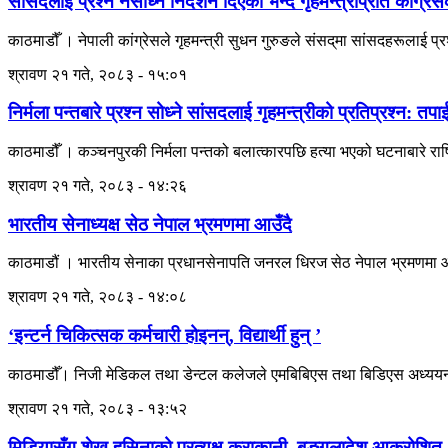
सांसदलाई प्रश्न नसोध्न निर्देशन दिएको भन्दै गृहमन्त्रीप्रति कांग्रे
काठमाडौँ । नेपाली कांग्रेसले गृहमन्त्री सुधन गुरुङले संसद्‌मा सांसदहरूलाई प्र
श्रावण २१ गते, २०८३ - १५:०१
निर्मला पन्तबारे प्रश्न सोध्ने सांसदलाई गृहमन्त्रीको प्रतिप्रश्न: तपाई
काठमाडौँ । कञ्चनपुरकी निर्मला पन्तको बलात्कारपछि हत्या भएको घटनाबारे राष्ट
श्रावण २१ गते, २०८३ - १४:२६
भारतीय सेनाध्यक्ष सेठ नेपाल भ्रमणमा आउँदै
काठमाडौं । भारतीय सेनाका प्रधानसेनापति जनरल धिरज सेठ नेपाल भ्रमणमा आ
श्रावण २१ गते, २०८३ - १४:०८
‘इन्टर्न चिकित्सक कर्मचारी होइनन्, विद्यार्थी हुन् ’
काठमाडौँ। निजी मेडिकल तथा डेन्टल कलेजले एमबिबिएस तथा बिडिएस अध्ययनरत इन
श्रावण २१ गते, २०८३ - १३:५२
मिडियासँग शेख हसिनाको प्रत्यक्ष कुराकानी, बङ्गलादेश आक्रोशित