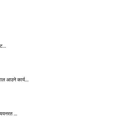
ट...
ल आउने कार्य...
्ययनरत ...