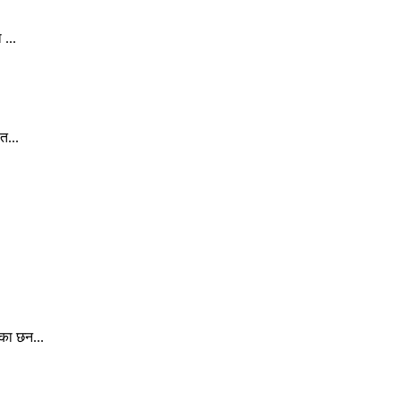
 ...
त...
ेका छन...