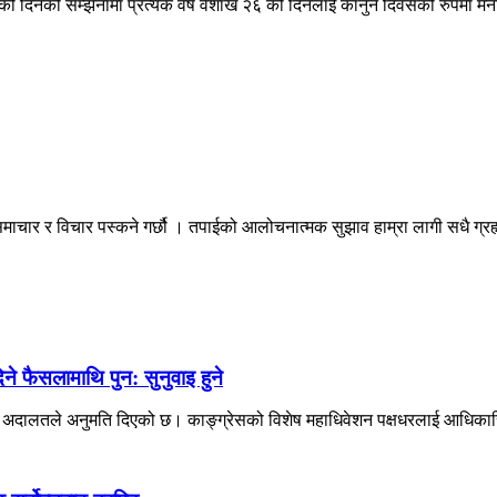
ो दिनको सम्झनामा प्रत्येक वर्ष वैशाख २६ को दिनलाई कानुन दिवसको रुपमा म
माचार र विचार पस्कने गर्छौ । तपाईको आलोचनात्मक सुझाव हाम्रा लागी सधै ग्
 फैसलामाथि पुन: सुनुवाइ हुने
वोच्च अदालतले अनुमति दिएको छ। काङ्ग्रेसको विशेष महाधिवेशन पक्षधरलाई आधिकारि