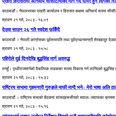
प्रहरी हिरासतमा अनिवार्य सीसीटीभीको माग गर्दै दायर हुन लागेको रि
काठमाडौं। नेपालभरका प्रहरी कार्यालय र हिरासत कक्षमा अनिवार्य रूपमा सीसीटीभ
श्रावण २१ गते, २०८३ - १६:०९
देउवा साउन २६ गते स्वदेश फर्किँदै
काठमाडौं । नेपाली कांग्रेसका पूर्वसभापति तथा पूर्वप्रधानमन्त्री शेरबहादुर 
श्रावण २१ गते, २०८३ - १५:५८
पहिरोले दुई दिनदेखि बुद्धसिंह मार्ग अवरुद्ध
तनहुँ। पृथ्वीराजमार्गको वैकल्पिक सडकका रूपमा विकास गर्न लागिएको बुद्धसिंह मार
श्रावण २१ गते, २०८३ - १५:३२
राष्ट्रिय सभामा गृहमन्त्री गुरुङले माफी माग्दै भने– मेरो भाषा अलि ठाड
काठमाडौं । राष्ट्रिय सभाको बैठकमा सांसदहरूसँगको सवाल–जवाफका क्रममा प्रय
श्रावण २१ गते, २०८३ - १५:१६