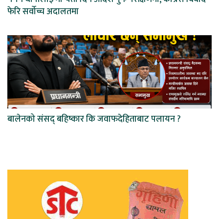
फेरि सर्वोच्च अदालतमा
बालेनको संसद् बहिष्कार कि जवाफदेहिताबाट पलायन ?