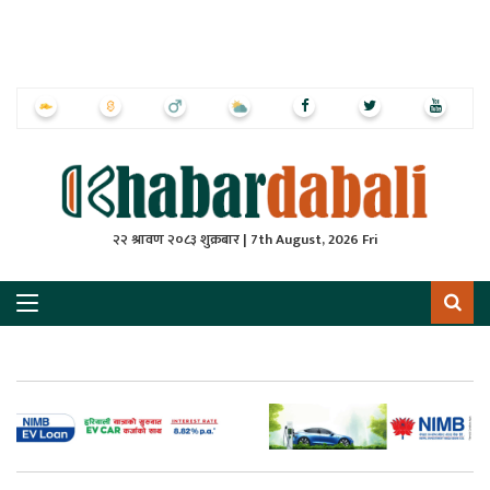
ृष्‍ठ
ाचार
पत्रिका
्राष्ट्रिय
२२ श्रावण २०८३ शुक्रबार | 7th August, 2026 Fri
स
ली
ली
लकुद
ेश