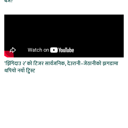
बजे?
‘झिँगेदाउ २’ को टिजर सार्वजनिक, देउरानी–जेठानीको झगडामा
थपियो नयाँ ट्विस्ट