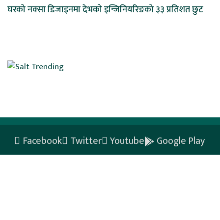
घरको नक्सा डिजाइनमा देभको इन्जिनियरिङको ३३ प्रतिशत छुट
Facebook
Twitter
Youtube
Google Play
Privacy Policy
Copyright ©2026 khabardabali.com. All rights reserved. A division
of Our Media Pvt. Ltd.
Website by:
BestNepal