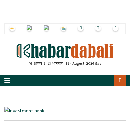
ृष्‍ठ
ाचार
पत्रिका
्राष्ट्रिय
२३ श्रावण २०८३ शनिबार | 8th August, 2026 Sat
स
ली
ली
लकुद
ेश