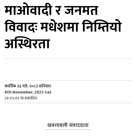
माओवादी र जनमत
िकोड
विवादः मधेशमा निम्तियाे
ोना
ेश
अस्थिरता
कार्तिक २३ गते, २०८२ शनिवार
8th November, 2025 Sat
२१:१५:१२ मा प्रकाशित
खबरडबली संवाददाता