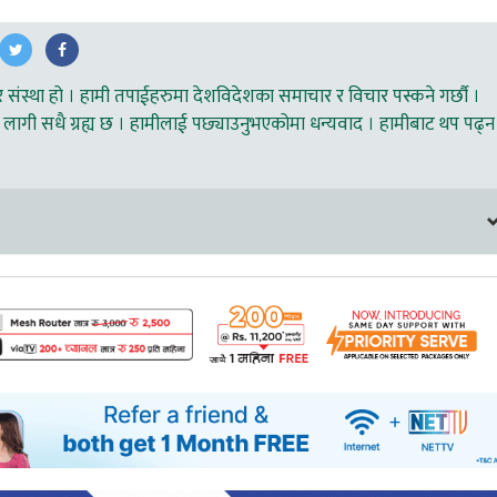
ंस्था हो । हामी तपाईहरुमा देशविदेशका समाचार र विचार पस्कने गर्छौ ।
लागी सधै ग्रह्य छ । हामीलाई पछ्याउनुभएकोमा धन्यवाद । हामीबाट थप पढ्न