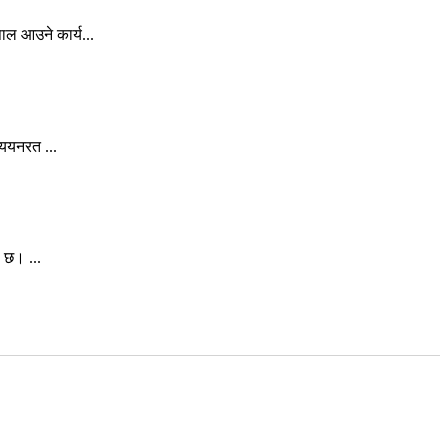
ल आउने कार्य...
्ययनरत ...
 छ। ...