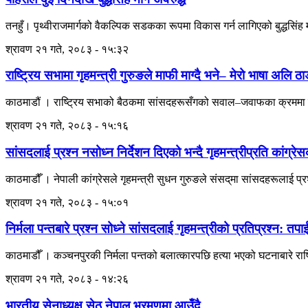
तनहुँ। पृथ्वीराजमार्गको वैकल्पिक सडकका रूपमा विकास गर्न लागिएको बुद्धसिंह मार
श्रावण २१ गते, २०८३ - १५:३२
राष्ट्रिय सभामा गृहमन्त्री गुरुङले माफी माग्दै भने– मेरो भाषा अलि ठाड
काठमाडौं । राष्ट्रिय सभाको बैठकमा सांसदहरूसँगको सवाल–जवाफका क्रममा प्रय
श्रावण २१ गते, २०८३ - १५:१६
सांसदलाई प्रश्न नसोध्न निर्देशन दिएको भन्दै गृहमन्त्रीप्रति कांग्रे
काठमाडौँ । नेपाली कांग्रेसले गृहमन्त्री सुधन गुरुङले संसद्‌मा सांसदहरूलाई प्र
श्रावण २१ गते, २०८३ - १५:०१
निर्मला पन्तबारे प्रश्न सोध्ने सांसदलाई गृहमन्त्रीको प्रतिप्रश्न: तपाई
काठमाडौँ । कञ्चनपुरकी निर्मला पन्तको बलात्कारपछि हत्या भएको घटनाबारे राष्ट
श्रावण २१ गते, २०८३ - १४:२६
भारतीय सेनाध्यक्ष सेठ नेपाल भ्रमणमा आउँदै