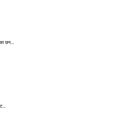
ेका छन...
ट...