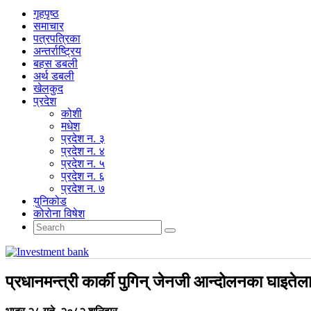
गृहपृष्‍ठ
समाचार
पत्रपत्रिका
अन्तर्राष्ट्रिय
बहस डबली
अर्थ डबली
खेलकुद
प्रदेश
कोशी
मधेश
प्रदेश न. ३
प्रदेश न. ४
प्रदेश न. ५
प्रदेश न. ६
प्रदेश न. ७
युनिकोड
कोरोना विषेश
प्रधानमन्त्री कार्की पुगिन् जेनजी आन्दोलनका घाइते