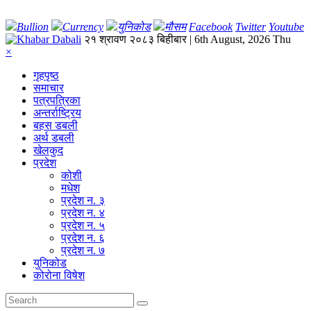
Bullion
Currency
युनिकोड
मौसम
Facebook
Twitter
Youtube
२१ श्रावण २०८३ बिहीबार | 6th August, 2026 Thu
×
गृहपृष्‍ठ
समाचार
पत्रपत्रिका
अन्तर्राष्ट्रिय
बहस डबली
अर्थ डबली
खेलकुद
प्रदेश
कोशी
मधेश
प्रदेश न. ३
प्रदेश न. ४
प्रदेश न. ५
प्रदेश न. ६
प्रदेश न. ७
युनिकोड
कोरोना विषेश