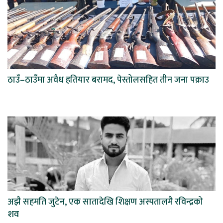
ठाउँ–ठाउँमा अवैध हतियार बरामद, पेस्तोलसहित तीन जना पक्राउ
अझै सहमति जुटेन, एक सातादेखि शिक्षण अस्पतालमै रविन्द्रको
शव