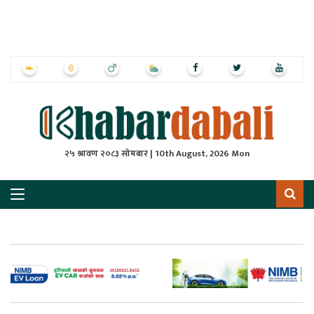
ृष्‍ठ
ाचार
पत्रिका
्राष्ट्रिय
२५ श्रावण २०८३ सोमबार | 10th August, 2026 Mon
स
ली
ली
लकुद
ेश