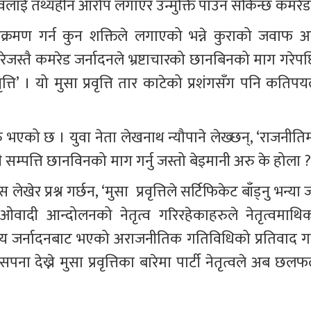
त्वलाई तथ्यहीन आरोप लगाएर उन्मुक्ति पाउन सकिन्छ कमरेड
तर आक्रमण गर्न कुन शक्तिले लगाएको भन्ने कुराको जवाफ अ
रेजस्तै कमरेड जर्नादनले भ्रष्टाचारको छानबिनको माग गरेपछ
ृत्ति’ । यो मुसा प्रवृत्ति तार काटेको प्रशंगसँग पनि कतिपय
एको छ । युवा नेता लेखनाथ न्यौपाने लेख्छन्, ‘राजनीतिम
ै सम्पत्ति छानविनको माग गर्नु जस्तो बेइमानी अरु के होला ?
र प्रश्न गर्छन, ‘मुसा  प्रवृत्तिले सर्टिफिकेट बाँड्नु भन्या 
वादी आन्दोलनको नेतृत्व गरिरहेकाहरुले नेतृत्वमाथिक
य जर्नादनबाट भएको अराजनीतिक गतिविधिको प्रतिवाद गर्
सपना देख्ने मुसा प्रवृत्तिका बारेमा पार्टी नेतृत्वले अब छल