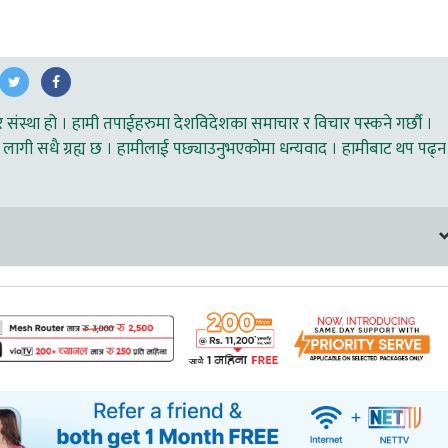
ंस्था हो । हामी तपाईहरुमा देशविदेशका समाचार र विचार पस्कने गर्छौ ।
लागी सधै ग्रह्य छ । हामीलाई पछ्याउनुभएकोमा धन्यवाद । हामीबाट थप पढ्न