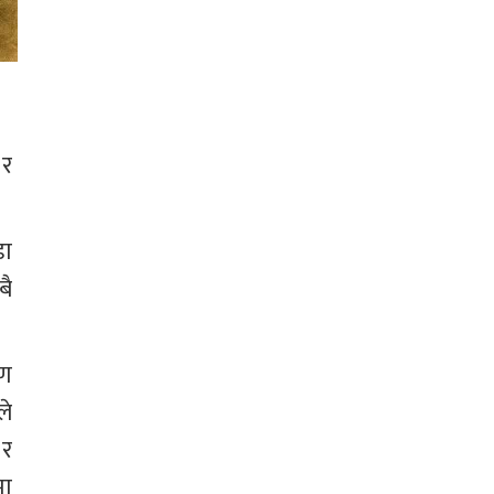
र 
डा 
ै 
ण 
ले 
 र 
ा 