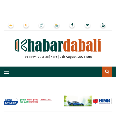
ृष्‍ठ
ाचार
पत्रिका
्राष्ट्रिय
२४ श्रावण २०८३ आईतवार | 9th August, 2026 Sun
स
ली
ली
लकुद
ेश