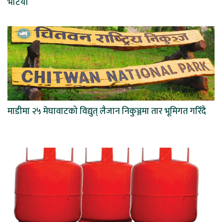
भेटियो
माडीमा २५ मेघावाटको विद्युत् लैजान निकुञ्जमा तार भूमिगत गरिँदै