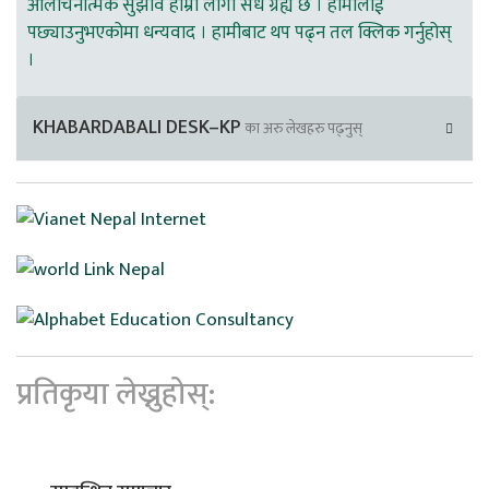
आलोचनात्मक सुझाव हाम्रा लागी सधै ग्रह्य छ । हामीलाई
पछ्याउनुभएकोमा धन्यवाद । हामीबाट थप पढ्न तल क्लिक गर्नुहोस्
।
KHABARDABALI DESK–KP
का अरु लेखहरु पढ्नुस्
प्रतिकृया लेख्नुहोस्: