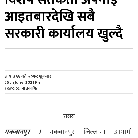
आइतबारदेखि सबै
िकोड
सरकारी कार्यालय खुल्दै
ोना
ेश
आषाढ़ ११ गते, २०७८ शुक्रवार
25th June, 2021 Fri
१३:१०:०७ मा प्रकाशित
रासस
मकवानपुर । 
मकवानपुर जिल्लामा आगामी 