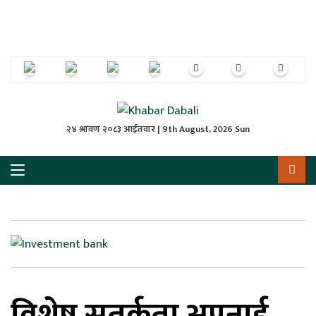
ृष्‍ठ
ाचार
पत्रिका
्राष्ट्रिय
२४ श्रावण २०८३ आईतवार | 9th August, 2026 Sun
स
ली
ली
लकुद
विशेष सतर्कता अपनाई
ेश