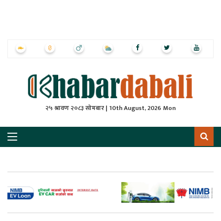
ृष्‍ठ
ाचार
पत्रिका
्राष्ट्रिय
२५ श्रावण २०८३ सोमबार | 10th August, 2026 Mon
स
ली
ली
लकुद
ेश