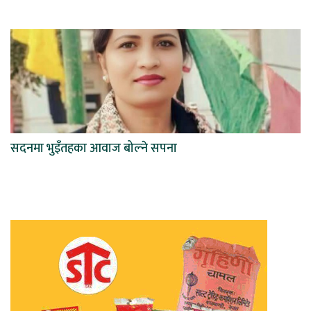
सदनमा भुइँतहका आवाज बोल्ने सपना