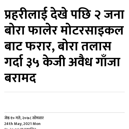
प्रहरीलाई देखे पछि २ जना
िकोड
बोरा फालेर मोटरसाइकल
ोना
ेश
बाट फरार, बोरा तलास
गर्दा ३५ केजी अवैध गाँजा
बरामद
जेष्ठ १० गते, २०७८ सोमवार
24th May, 2021 Mon