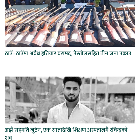
ठाउँ–ठाउँमा अवैध हतियार बरामद, पेस्तोलसहित तीन जना पक्राउ
अझै सहमति जुटेन, एक सातादेखि शिक्षण अस्पतालमै रविन्द्रको
शव