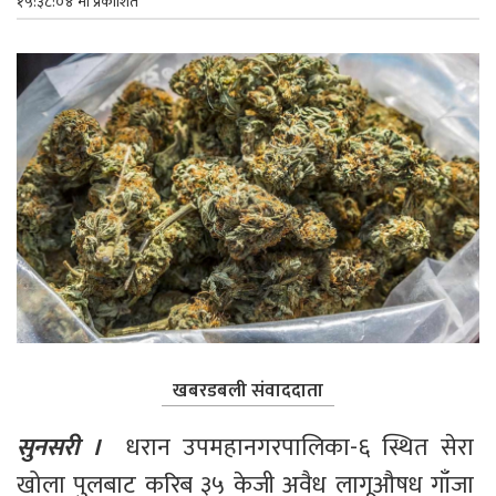
१५:३८:०४ मा प्रकाशित
खबरडबली संवाददाता
सुनसरी ।
  धरान उपमहानगरपालिका-६ स्थित सेरा 
खोला पुलबाट करिब ३५ केजी अवैध लागूऔषध गाँजा 