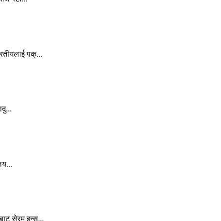
रतीयलाई पक्...
ु...
लय...
ट सेरम इन्स...