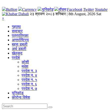
Bullion
Currency
युनिकोड
मौसम
Facebook
Twitter
Youtube
२३ श्रावण २०८३ शनिबार | 8th August, 2026 Sat
×
गृहपृष्‍ठ
समाचार
पत्रपत्रिका
अन्तर्राष्ट्रिय
बहस डबली
अर्थ डबली
खेलकुद
प्रदेश
कोशी
मधेश
प्रदेश न. ३
प्रदेश न. ४
प्रदेश न. ५
प्रदेश न. ६
प्रदेश न. ७
युनिकोड
कोरोना विषेश