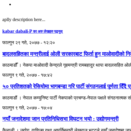
aplly description here...
kabar dabali-P
का अरु लेखहरु पढ्नुस्
फाल्गुन २९ गते, २०७७ - १२:२०
बादलसहितका मन्त्रीलाई ओली सरकारबाट फिर्ता हुन माओवादीको निर
काठमाडौँ । नेकपा माओवादी केन्द्रले गृहमन्त्री रामबहादुर थापा बादलसहित ओली
फाल्गुन ९ गते, २०७७ - १७:४२
५० प्रतिशतको रेसियोमा भागबन्डा गरि पार्टी संगठनलाई पूर्णता दिँदै प
काठमाडौं । नेपाल कम्युनिष्ट पार्टी नेकपाको प्रचण्ड-नेपाल पक्षले संगठनात्मक स
फाल्गुन ९ गते, २०७७ - १७:०४
नयाँ जनादेशमा जान प्रतिनिधिसभा विघटन भयो : उद्योगमन्त्री
कैलाली । उद्योग, वाणिज्य तथा आपूर्तिमन्त्री लेखराज भट्टले नयाँ जनादेशम