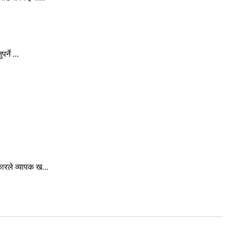
्ने ...
रले व्यापक ख...