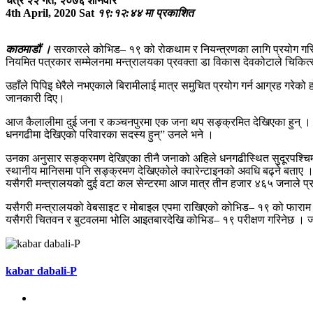
चैत्र २२ गते, २०७६ शनिवार
4th April, 2020 Sat
१९:१२:४४ मा प्रकाशित
काठमाडौं ।
सरकारले कोभिड– १९ को रोकथाम र नियन्त्रणका लागि प्रयोग गरिने 
नियमित पत्रकार सम्मेलनमा मन्त्रालयका प्रवक्ता डा विकास देवकोटाले चिकित्सक
उहाँले पिपिइ धेरैले नभएकाले बिरामीलाई मात्र समुचित प्रयोग गर्न आग्रह गरे
जानकारी दिए।
आज कैलालीमा दुई जना र कञ्चनपुरमा एक जना थप सङ्क्रमित देखिएका हुन् । क
धनगढीमा देखिएको परिवारका सदस्य हुन्” उनले भने ।
उनका अनुसार सङ्क्रमण देखिएका तीनै जनाको अहिले धनगढीस्थित सुदूरपश्चिम प
स्थानीय मानिसमा पनि सङ्क्रमण देखिएकोले क्वारेन्टाइनको अवधि बढ्ने बता
यसैगरी मन्त्रालयको दुई वटा कल सेन्टरमा आज मात्र तीन हजार ४६५ जनाले प्र
यसैगरी मन्त्रालयको वेबसाइट र मोबाइल एपमा राखिएको कोभिड– १९ को फाराम 
यसैगरी चितवन र बुटवलमा भोलि आइतबारदेखि कोभिड– १९ परीक्षण गरिनेछ । जनक
kabar dabali-P