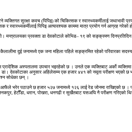
व्यक्तिगत सुरक्षा कवच (पिपिइ) को चिकित्सक र स्वास्थ्यकर्मीलाई जथाभावी प्र
 र स्वास्थ्यकर्मीलाई पिपिइ अत्यावश्यक काममा मात्र प्रयोग गर्न आग्रह गरेको 
को हो। मन्त्रालयका प्रवक्ता डा देवकोटाले कोभिड– १९ को सङ्क्रमण दिनप्रतिदिन
ैलालीमा दुई जनामध्ये एक जना महिला पहिले सङ्क्रमित रहेको परिवारका सदस्य 
्रादेशिक अस्पतालमा उपचार भइरहेको छ । उनले एक व्यक्तिबाट अर्को व्यक्तिमा 
ए । डा। देवकोटाका अनुसार अहिलेसम्म एक हजार ४४१ को नमूना परीक्षण भएको छ
श्न सोधेका छन् ।
आफैले भरेर पठाउने छ हजार ५२७ जनामध्ये १२६ लाई रेड जोनमा राखिएको छ । पर
पुर, हेटौँडा, धरान, पोखरा, धनगढी र सुर्खेतबाट यसअघि नै परीक्षण गरिएको थ