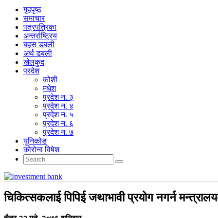
गृहपृष्‍ठ
समाचार
पत्रपत्रिका
अन्तर्राष्ट्रिय
बहस डबली
अर्थ डबली
खेलकुद
प्रदेश
कोशी
मधेश
प्रदेश न. ३
प्रदेश न. ४
प्रदेश न. ५
प्रदेश न. ६
प्रदेश न. ७
युनिकोड
कोरोना विषेश
चिकित्सकलाई पिपिई जथाभावी प्रयोग नगर्न मन्त्राल