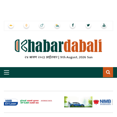
ृष्‍ठ
ाचार
पत्रिका
्राष्ट्रिय
२४ श्रावण २०८३ आईतवार | 9th August, 2026 Sun
स
ली
ली
लकुद
ेश