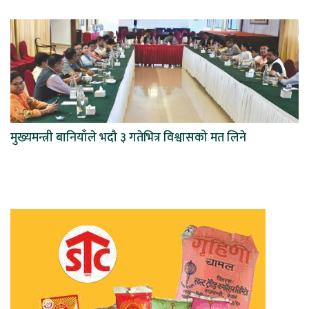
मुख्यमन्त्री बानियाँले भदौ ३ गतेभित्र विश्वासको मत लिने