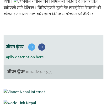
थियो ।
नेपाल र चीनबीचको सिमानामा काँढेतार र जस्तापाताले
बारिएको स्पष्टै देखिन्छ । चिनियाँहरूले ठूलो गेट लगाइँदिँदा नेपालले भने
काँढेतार र जस्तापाताले बारेर झारा तिर्ने काम गरेको जस्तो देखिन्छ ।
जीवन कुँवर
aplly description here...
जीवन कुँवर
का अरु लेखहरु पढ्नुस्