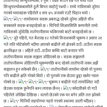
(तातोपानी) सिन्धुपाल्चोक, २ पुस । ०७१ साउन १७ गते मध्ये राति
सिन्धुपाल्चोकबासीले ठूलै बिपत्त व्यहोर्नु प¥यो । राम्चे गाविसको जुरेमा
गएको भयावहक पहिरोले १ सय ४५ जनाको एउटै चिहान भयो ।
लामोसमय सडक अबरुद्ध रहेको जुरेमा अहिले चीन
सरकारले सडक बनाइरहेको छ । चिनियाँ सिआरसिसि कम्पनीले राम्चे
गाविसको जुरेदेखि तातोपानीसम्म भत्किएको बाटो बनाइरहेको छ ।
जुरे पहिरो, गत बैशाख १२ गतेको विनाशकारी भूकम्प र असार २१
गते राति भोटेकोसी नदीमा आएको बाढीले सो क्षेत्रको ठाउँ–ठाउँमा सडक
क्षतविक्षत छ । अहिले ठाउँ–ठाउँमा कच्चि बाटो बनाएर पनि
तातोपानीसम्म सडक सञ्जाल जोडिएको छ । सडक सञ्जालले
तातोपानीसम्म जोडिएपनि भूकम्पपछि बन्द रहेको तातोपानी नाका अझैं
सञ्चालन हुन सकेको छैन् ।
तातोपानीको लार्चामा रहेको यो पुलमा
पनि बाढीले क्षति गरेको थियो । यो पुलको एक छेउमा ढुङ्गा खसेर प्वाल
परेको छ ।
भूकम्प र बाढीले गर्दा लार्चास्थित नदी
छेउका घरहरू कुनैपनि बस्न लायक छैनन् ।
कोदारीको यो गाउँ
पहिरोले जोखिम देखिन्छ । वल्लो छेउको एक घर बगेर अलि तल झरेको
छ ।
चिनियाँ सहयोगमा पहरो गएको स्थानमा जाली भर्दैछन् ।