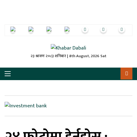
ृष्‍ठ
ाचार
पत्रिका
्राष्ट्रिय
२३ श्रावण २०८३ शनिबार | 8th August, 2026 Sat
स
ली
ली
लकुद
२४ फोटोमा हेर्नुहोस् :
ेश