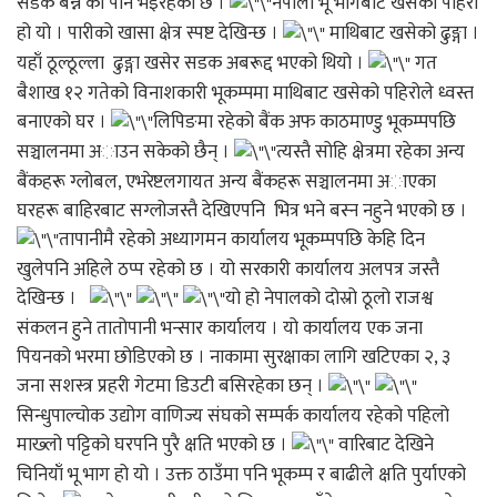
सडक बन्ने का पनि भइरहेको छ ।
नेपाली भू भागबाट खसेको पहिरो
हो यो । पारीको खासा क्षेत्र स्पष्ट देखिन्छ ।
माथिबाट खसेको ढुङ्गा ।
यहाँ ठूल्ठूल्ला ढुङ्गा खसेर सडक अबरूद्द भएको थियो ।
गत
बैशाख १२ गतेको विनाशकारी भूकम्पमा माथिबाट खसेको पहिरोले ध्वस्त
बनाएको घर ।
लिपिङमा रहेको बैंक अफ काठमाण्डु भूकम्पपछि
सञ्चालनमा अाउन सकेको छैन् ।
त्यस्तै सोहि क्षेत्रमा रहेका अन्य
बैंकहरू ग्लोबल, एभरेष्टलगायत अन्य बैंकहरू सञ्चालनमा अाएका
घरहरू बाहिरबाट सग्लोजस्तै देखिएपनि भित्र भने बस्न नहुने भएको छ ।
तापानीमै रहेको अध्यागमन कार्यालय भूकम्पपछि केहि दिन
खुलेपनि अहिले ठप्प रहेको छ । यो सरकारी कार्यालय अलपत्र जस्तै
देखिन्छ ।
यो हो नेपालको दोस्रो ठूलो राजश्व
संकलन हुने तातोपानी भन्सार कार्यालय । यो कार्यालय एक जना
पियनको भरमा छोडिएको छ । नाकामा सुरक्षाका लागि खटिएका २, ३
जना सशस्त्र प्रहरी गेटमा डिउटी बसिरहेका छन् ।
सिन्धुपाल्चोक उद्योग वाणिज्य संघको सम्पर्क कार्यालय रहेको पहिलो
माख्लो पट्टिको घरपनि पुरै क्षति भएको छ ।
वारिबाट देखिने
चिनियाँ भू भाग हो यो । उक्त ठाउँमा पनि भूकम्प र बाढीले क्षति पुर्याएको