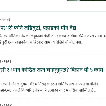
 - १०:५६
त्थरी फोर्ने जडिबुटी, पहाडको मौन वैद्य
भेगका ओसिला ढिस्को, चट्टानका फेदी र जङ्गलको छायाँमा उम्रिने एउटा सानो त
बुटी छ—पाखनबेद। बाहिरबाट सामान्य देखिने यो बोट नेपा...
२ - १२:१३
सी र ध्यान केन्द्रित रहन चाहनुहुन्छ? बिहान यी ५ काम
को डिजिटल युगमा, धेरै मानिसहरू उठ्ने बित्तिकै आफ्नो फोन वा पेन्डिङ
झिन्छन्, जसले दिनभरि उनीहरूको उत्पादकता र मानसिक शान्तिलाई...
२ - २१:३४