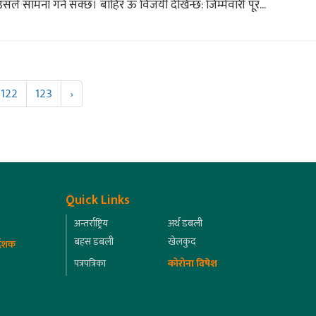
उसले सामना गर्न सक्छ। बाहिर ऊ विजयी देखिन्छ: जिम्मेवारी पूर...
122
123
›
Quick Links
अन्तर्राष्ट्रिय
अर्थ डबली
बहस डबली
खेलकुद
्देशक
पत्रपत्रिका
कोरोना विषेश