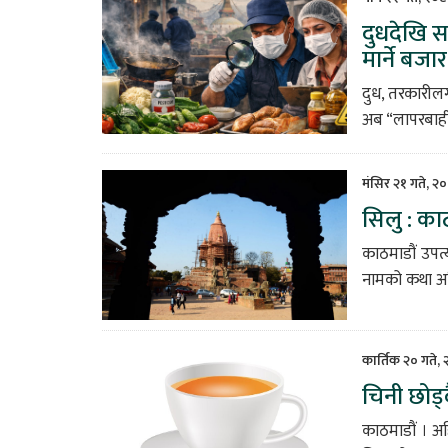
दुधदेखि स
मार्ने बजार
दुध, तरकारीलग
अब “लापरबाही”
मंसिर २१ गते, २
सिलु : काठ
काठमाडौं उपत्
नामको कथा अनि
कार्तिक २० गते,
चिनी छोड्
काठमाडौं । अह