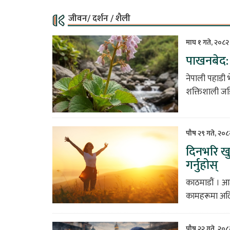
जीवन/ दर्शन / शैली
माघ १ गते, २०८२
पाखनबेद: प
नेपाली पहाडी 
शक्तिशाली जडि
पौष २९ गते, २०८
दिनभरि खु
गर्नुहोस्
काठमाडौं । आज
कामहरूमा अल्
पौष २२ गते, २०८