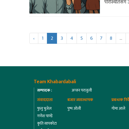
परिस्थितिसँग 
‹
1
2
3
4
5
6
7
8
...
Team Khabardabali
सम्पादक :
अन्जन पराजुली
संवाददाता
बजार व्यवस्थापक
प्रबन्धक निर
फुलु भुजेल
पुष्प ओली
गोमा आले
गणेश पाण्डे
कृति सापकोटा