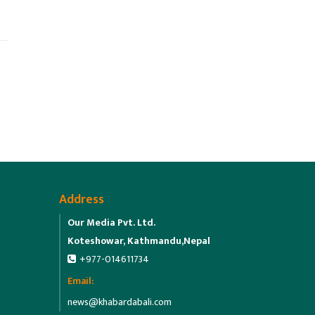
Address
Our Media Pvt. Ltd.
Koteshowar, Kathmandu,Nepal
+977-014611734
Email:
news@khabardabali.com