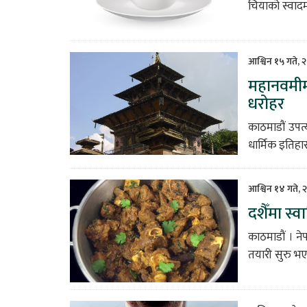
चियाको स्वाद
आश्विन १५ गते, 
महानवमीमा 
धरोहर
काठमाडौं उपत्
धार्मिक इतिहा
आश्विन १४ गते, 
दशैँमा स
काठमाडौं । ने
तयारी सुरु भए