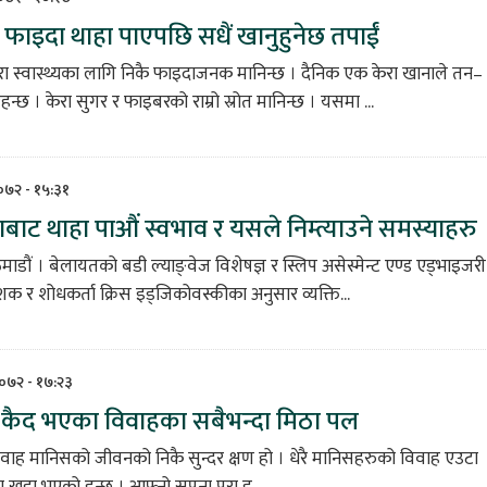
 फाइदा थाहा पाएपछि सधैं खानुहुनेछ तपाईं
रा स्वास्थ्यका लागि निकै फाइदाजनक मानिन्छ । दैनिक एक केरा खानाले तन–
हन्छ । केरा सुगर र फाइबरको राम्रो स्रोत मानिन्छ । यसमा ...
२०७२ - १५:३१
िकाबाट थाहा पाऔं स्वभाव र यसले निम्त्याउने समस्याहरु
ाडौं । बेलायतको बडी ल्याङ्वेज विशेषज्ञ र स्लिप असेस्मेन्ट एण्ड एड्भाइजरी
ेशक र शोधकर्ता क्रिस इड्जिकोवस्कीका अनुसार व्यक्ति...
२०७२ - १७:२३
ा कैद भएका विवाहका सबैभन्दा मिठा पल
वाह मानिसको जीवनको निकै सुन्दर क्षण हो । धेरै मानिसहरुको विवाह एउटा
खडा भएको हुन्छ । आफ्नो सपना पूरा ह...