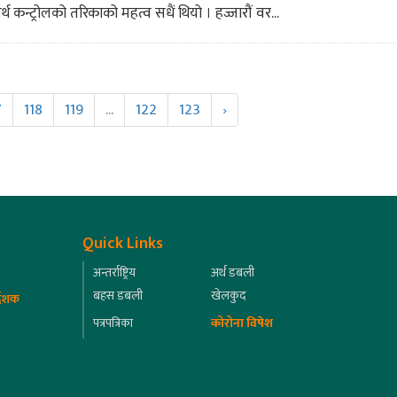
र्थ कन्ट्रोलको तरिकाको महत्व सधैं थियो । हज्जारौं वर...
7
118
119
...
122
123
›
Quick Links
अन्तर्राष्ट्रिय
अर्थ डबली
बहस डबली
खेलकुद
्देशक
पत्रपत्रिका
कोरोना विषेश