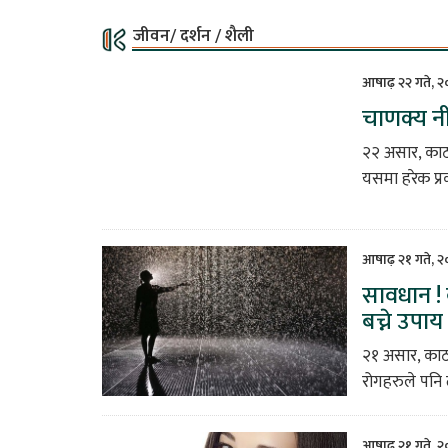
जीवन/ दर्शन / शैली
आषाढ़ २२ गते, २
चाणक्य नी
२२ असार, काठम
यसमा हरेक प्र
आषाढ़ २१ गते, 
सावधान ! व
बच्ने उपाय
२१ असार, काठमा
रोगहरुले पनि
आषाढ़ २१ गते, 