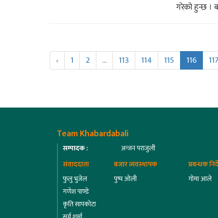
गरेको हुन्छ । ब
‹
1
2
...
113
114
115
116
11
Team Khabardabali
सम्पादक :
अन्जन पराजुली
संवाददाता
बजार व्यवस्थापक
प्रबन्धक निर
फुलु भुजेल
पुष्प ओली
गोमा आले
गणेश पाण्डे
कृति सापकोटा
सूर्य शर्मा