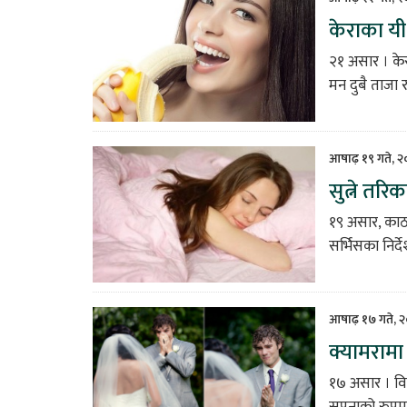
केराका यी
२१ असार । के
मन दुबै ताजा र
आषाढ़ १९ गते, 
सुत्ने तर
१९ असार, काठम
सर्भिसका निर्द
आषाढ़ १७ गते, 
क्यामराम
१७ असार । वि
सपनाको रुपमा 