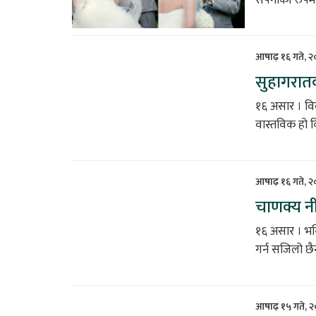
आषाढ़ १६ गते, 
सुहागरातक
१६ असार । वि
वास्तविक हो कि
आषाढ़ १६ गते, 
चाणक्य नीत
१६ असार । भनि
गर्न सजिलो छैन
आषाढ़ १५ गते, 