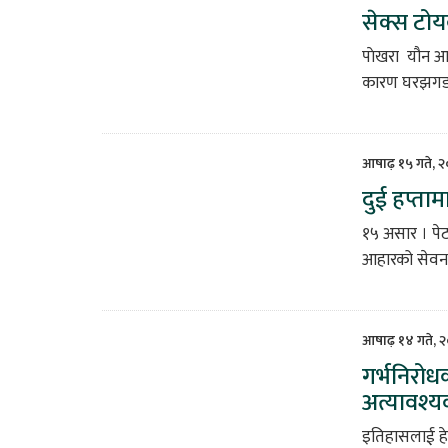
सेक्स टोय
पाेखरा यौन आव
कारण घरझगडा 
आषाढ़ १५ गते, 
दुई हप्ता
१५ असार । पेट
आहारको सेवन ग
आषाढ़ १४ गते, 
गर्भनिरोध
अत्यावश्
इतिहासलाई हेर