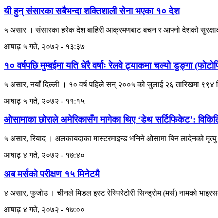
यी हुन् संसारका सबैभन्दा शक्तिशाली सेना भएका १० देश
५ असार । संसारका हरेक देश बाहिरी आक्रमणबाट बचन र आफ्नो देशको सुरक्षाका
आषाढ़ ५ गते, २०७२ - १३:३७
१० वर्षपछि मुम्बईमा यति धेरै वर्षाः रेलवे ट्र्याकमा चल्यो डुङ्गा (फाेटा
५ असार, नयाँ दिल्ली । १० वर्ष पहिले सन् २००५ को जुलाई २६ तारिखमा ९९४ म
आषाढ़ ५ गते, २०७२ - ११:१५
ओसामाका छोराले अमेरिकासँग मागेका थिए ‘डेथ सर्टिफिकेट’: विकिल
५ असार, रियाद । अलकायदाका मास्टरमाइन्ड भनिने ओसामा बिन लादेनको मृत्यु 
आषाढ़ ४ गते, २०७२ - १७:४०
अब मर्सको परीक्षण १५ मिनेटमै
४ असार, फुजोउ । चीनले मिडल इस्ट रेस्पिरेटोरी सिन्ड्रोम (मर्स) नामको भाइर
आषाढ़ ४ गते, २०७२ - १७:००