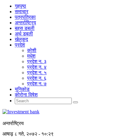
गृहपृष्‍ठ
समाचार
पत्रपत्रिका
अन्तर्राष्ट्रिय
बहस डबली
अर्थ डबली
खेलकुद
प्रदेश
कोशी
मधेश
प्रदेश न. ३
प्रदेश न. ४
प्रदेश न. ५
प्रदेश न. ६
प्रदेश न. ७
युनिकोड
कोरोना विषेश
अन्तर्राष्ट्रिय
आषाढ़ ८ गते, २०७२ - १०:२९