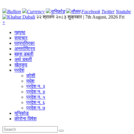
Bullion
Currency
युनिकोड
मौसम
Facebook
Twitter
Youtube
२२ श्रावण २०८३ शुक्रबार | 7th August, 2026 Fri
×
गृहपृष्‍ठ
समाचार
पत्रपत्रिका
अन्तर्राष्ट्रिय
बहस डबली
अर्थ डबली
खेलकुद
प्रदेश
कोशी
मधेश
प्रदेश न. ३
प्रदेश न. ४
प्रदेश न. ५
प्रदेश न. ६
प्रदेश न. ७
युनिकोड
कोरोना विषेश