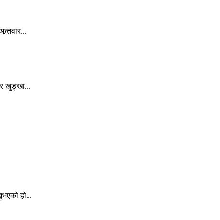
र्तवार...
 खुङ्खा...
ुभएको हो...