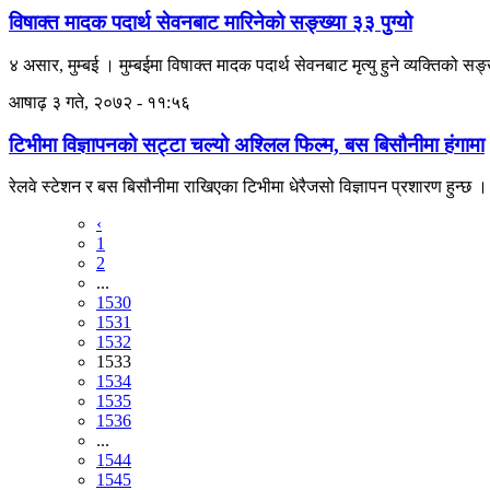
विषाक्त मादक पदार्थ सेवनबाट मारिनेको सङ्ख्या ३३ पुग्यो
४ असार, मुम्बई । मुम्बईमा विषाक्त मादक पदार्थ सेवनबाट मृत्यु हुने व्यक्तिको
आषाढ़ ३ गते, २०७२ - ११:५६
टिभीमा विज्ञापनको सट्टा चल्यो अश्लिल फिल्म, बस बिसौनीमा हंगामा
रेलवे स्टेशन र बस बिसौनीमा राखिएका टिभीमा धेरैजसो विज्ञापन प्रशारण हुन्छ 
‹
1
2
...
1530
1531
1532
1533
1534
1535
1536
...
1544
1545