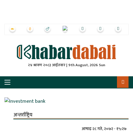
ृष्‍ठ
ाचार
पत्रिका
्राष्ट्रिय
२४ श्रावण २०८३ आईतवार | 9th August, 2026 Sun
स
ली
ली
लकुद
अन्तर्राष्ट्रिय
ेश
आषाढ़ २८ गते, २०७२ - १५:२७