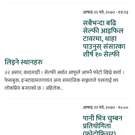
आषाढ़ २२ गते, २०७२ - १४:२३
सबैभन्दा बढि
सेल्फी आइफिल
टावरमा, थाहा
पाउनुस् संसारका
शीर्ष १० सेल्फी
लिइने स्थानहरु
२२ असार, काठमाडाैं । सेल्फी अर्थात आफूले आफ्नै फोटो खिच्ने कार्य ।
फेसबुक, इन्स्टाग्रामलगायत अन्य सामाजिक सञ्जालले यसलाई थप
लोकप्रिय बनाएको छ । अहिलेक...
आषाढ़ २२ गते, २०७२ - १०:००
पानी भित्र चुम्बन
प्रतियोगिता
(फोटोफिचर)