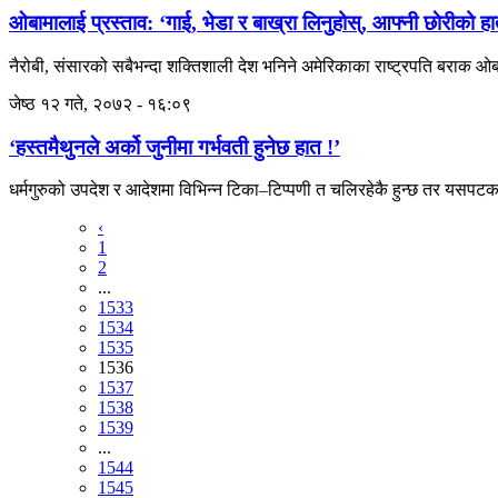
ओबामालाई प्रस्ताव: ‘गाई, भेडा र बाख्रा लिनुहोस्, आफ्नी छाेरीको ह
नैरोबी, संसारको सबैभन्दा शक्तिशाली देश भनिने अमेरिकाका राष्ट्रपति बर
जेष्ठ १२ गते, २०७२ - १६:०९
‘हस्तमैथुनले अर्को जुनीमा गर्भवती हुनेछ हात !’
धर्मगुरुको उपदेश र आदेशमा विभिन्न टिका–टिप्पणी त चलिरहेकै हुन्छ तर यस
‹
1
2
...
1533
1534
1535
1536
1537
1538
1539
...
1544
1545