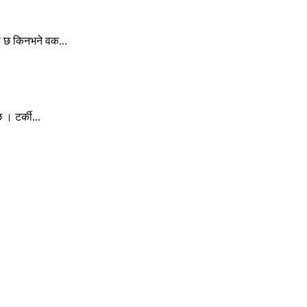
ष छ किनभने वक...
। टर्की...