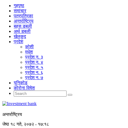
गृहपृष्‍ठ
समाचार
पत्रपत्रिका
अन्तर्राष्ट्रिय
बहस डबली
अर्थ डबली
खेलकुद
प्रदेश
कोशी
मधेश
प्रदेश न. ३
प्रदेश न. ४
प्रदेश न. ५
प्रदेश न. ६
प्रदेश न. ७
युनिकोड
कोरोना विषेश
अन्तर्राष्ट्रिय
जेष्ठ १८ गते, २०७२ - १७:१८