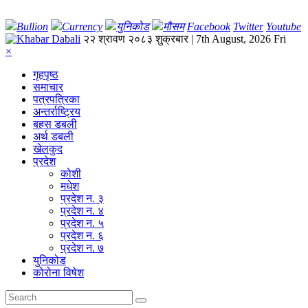
Bullion
Currency
युनिकोड
मौसम
Facebook
Twitter
Youtube
२२ श्रावण २०८३ शुक्रबार | 7th August, 2026 Fri
×
गृहपृष्‍ठ
समाचार
पत्रपत्रिका
अन्तर्राष्ट्रिय
बहस डबली
अर्थ डबली
खेलकुद
प्रदेश
कोशी
मधेश
प्रदेश न. ३
प्रदेश न. ४
प्रदेश न. ५
प्रदेश न. ६
प्रदेश न. ७
युनिकोड
कोरोना विषेश