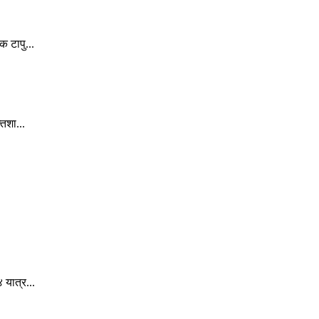
 टापु...
िशा...
 यात्र...