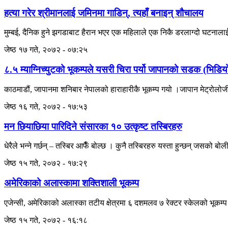
हत्या गरेर श्रीमानलाई जमिनमा गाडिन्, त्यहाँ बनाइन् शौचालय
मुम्बई, दैनिक हुने झगडाबाट हैरान भएर एक महिलाले एक निकै डरलाग्दो घटनालाई 
जेष्ठ १७ गते, २०७२ - ०७:२५
८.५ म्याग्निच्युटको भूकम्पले यसरी चिरा पर्यो जापानको सडक (भिडि
काठमाडौं, जापानमा शनिबार नेपालको हाराहारीकै भूकम्प गयो ।जापान मेट्रोलोजी
जेष्ठ १६ गते, २०७२ - १७:५३
मन छियाछिया पारिदिने संसारका १० उत्कृष्ट तस्बिरहरु
धेरैले भन्ने गर्छन् – तस्बिर आफैँ बोल्छ । कुनै तस्बिरहरु यस्ता हुन्छन् जसको बोल
जेष्ठ १५ गते, २०७२ - १७:२९
अमेरिकाको अलास्कामा शक्तिशाली भूकम्प
एजेन्सी, अमेरिकाको अलास्का तटीय क्षेत्रमा ६ दशमलव ७ रेक्टर स्केलको भूकम्प
जेष्ठ १५ गते, २०७२ - १६:१८