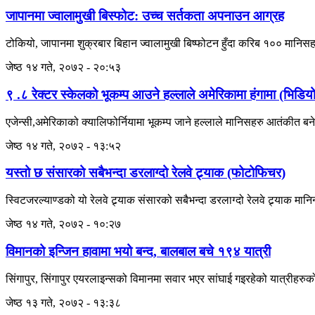
जापानमा ज्वालामुखी बिस्फोट: उच्च सर्तकता अपनाउन आग्रह
टोकियो, जापानमा शुक्रबार बिहान ज्वालामुखी बिष्फोटन हुँदा करिब १०० मानिस
जेष्ठ १४ गते, २०७२ - २०:५३
९ .८ रेक्टर स्केलको भूकम्प आउने हल्लाले अमेरिकामा हंगामा (भिडि
एजेन्सी,अमेरिकाको क्यालिफोर्नियामा भूकम्प जाने हल्लाले मानिसहरु आतंकीत ब
जेष्ठ १४ गते, २०७२ - १३:५२
यस्तो छ संसारको सबैभन्दा डरलाग्दो रेलवे ट्र्याक (फोटोफिचर)
स्विटजरल्याण्डको यो रेलवे ट्र्याक संसारको सबैभन्दा डरलाग्दो रेलवे ट्र्याक म
जेष्ठ १४ गते, २०७२ - १०:२७
विमानको इन्जिन हावामा भयो बन्द, बालबाल बचे १९४ यात्री
सिंगापुर, सिंगापुर एयरलाइन्सको विमानमा सवार भएर सांघाई गइरहेको यात्रीहर
जेष्ठ १३ गते, २०७२ - १३:३८