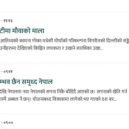
 - ११:१३
ँटीमा मौवाको माला
नो आतिथ्यको कामना गरेका मधेसी मोर्चाको परिकल्पना विपरीतको दिल्लीको सङ्क
 उनीहरुमा देखिएको किञ्चित लचकता र उखाने सारथिका उखा...
 - ०९:११
्भव छैन समृध्द नेपाल
देखि नेपालमा नया नेपालको सपना निकै बाँडिदै आएको छ। सपनाको खेति गर्न
सारमै अब्बल नै छन्। योजनाबध्द विकासमा लागेको भए गएको दश बर...
२ - ०९:००