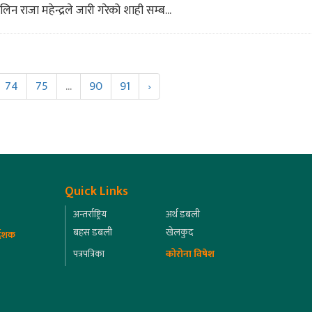
लिन राजा महेन्द्रले जारी गरेको शाही सम्ब...
74
75
...
90
91
›
Quick Links
अन्तर्राष्ट्रिय
अर्थ डबली
बहस डबली
खेलकुद
्देशक
पत्रपत्रिका
कोरोना विषेश