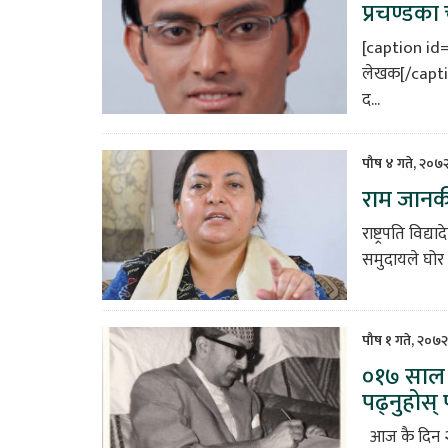
प्रचण्डका
[caption id
लेखक[/captio
द...
पौष ४ गते, २०७
राम जानक
राष्ट्रपति वि
समुदायले घोर अ
पौष १ गते, २०७२
०१७ साल आ
पढ्नुहोस् 
आज कै दिन २०१