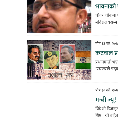
भावनाको ए
चोक–चोकमा धुँ
मदिरालयसम्म यत
पौष १३ गते, २०
कटवाल प्र
प्रधानमन्त्र
‘प्रचण्ड’ले पद
पौष १० गते, २०
मन्त्री ज्य
विदेशी डिजाइन
थिए । यी वाह