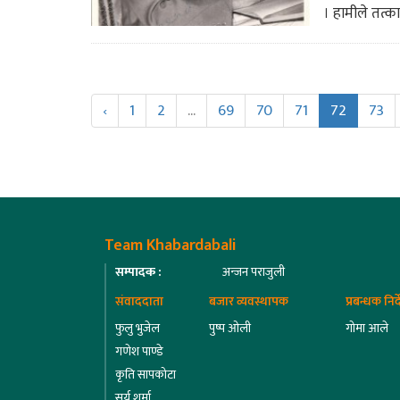
। हामीले तत्का
‹
1
2
...
69
70
71
72
73
Team Khabardabali
सम्पादक :
अन्जन पराजुली
संवाददाता
बजार व्यवस्थापक
प्रबन्धक निर
फुलु भुजेल
पुष्प ओली
गोमा आले
गणेश पाण्डे
कृति सापकोटा
सूर्य शर्मा