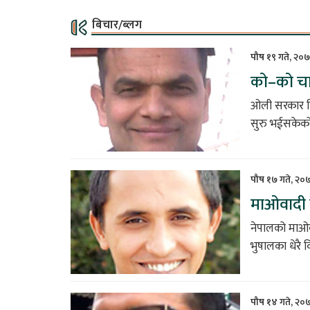
बिचार/ब्लग
पौष १९ गते, २०७
को–को चा
ओली सरकार नि
सुरु भईसकेको 
पौष १७ गते, २०
माओवादी स
नेपालको माओवा
भुषालका धेरै
पौष १४ गते, २०