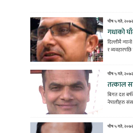
पौष ५ गते, २०७२
गधाको घा
दिल्लीमै न्या
र व्यवहारपछि
पौष ५ गते, २०७२
तत्काल सम
बिगत दश बर्ष
नेपालीहरु सं
पौष ५ गते, २०७