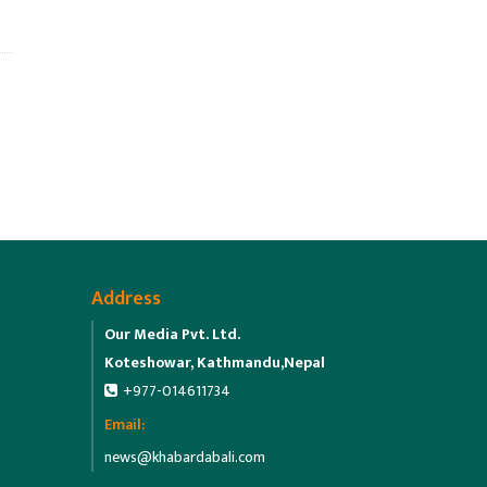
Address
Our Media Pvt. Ltd.
Koteshowar, Kathmandu,Nepal
+977-014611734
Email:
news@khabardabali.com