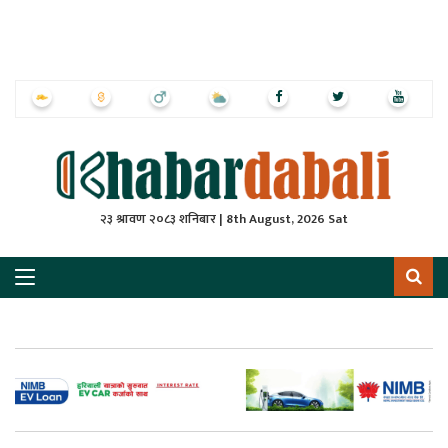
ृष्‍ठ
ाचार
पत्रिका
्राष्ट्रिय
२३ श्रावण २०८३ शनिबार | 8th August, 2026 Sat
स
ली
ली
लकुद
ेश