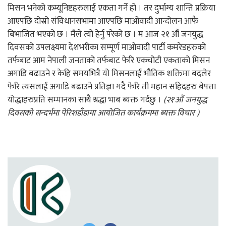
मिसन भनेको कम्यूनिष्टहरुलाई एकता गर्ने हो । तर दुर्भाग्य शान्ति प्रक्रिया
आएपछि दोस्रो संविधानसभामा आएपछि माओवादी आन्दोलन आफै
बिभाजित भएको छ । मैले त्यो हेर्नु परेको छ । म आज २१ औं जनयुद्ध
दिवसको उपलक्ष्यमा देशभरीका सम्पूर्ण माओवादी पार्टी कमरेडहरुको
तर्फबाट आम नेपाली जनताको तर्फबाट फेरि एकचोटी एकताको मिसन
अगाडि बढाउने र केहि समयभित्रै यो मिसनलाई भौतिक शक्तिमा बदलेर
फेरि त्यसलाई अगाडि बढाउने प्रतिज्ञा गदै फेरि ती महान सहिदहरु बेपत्ता
योद्धाहरुप्रति सम्मानका साथै श्रद्धा भाब ब्यक्त गर्दछु ।
(२१औं जनयुद्ध
दिवसको सन्दर्भमा पेरिशडाँडामा आयोजित कार्यक्रममा ब्यक्त विचार )