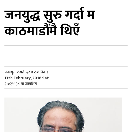
जनयुद्ध सुरु गर्दा म
िकोड
काठमाडौंमै थिएँ
ोना
ेश
फाल्गुन १ गते, २०७२ शनिवार
13th February, 2016 Sat
१७:२४:३८ मा प्रकाशित