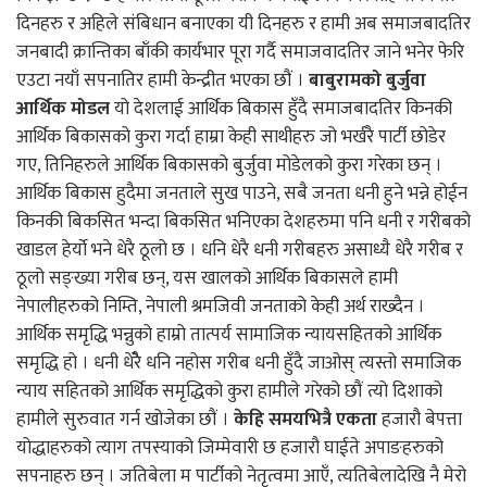
दिनहरु र अहिले संबिधान बनाएका यी दिनहरु र हामी अब समाजबादतिर
जनबादी क्रान्तिका बाँकी कार्यभार पूरा गर्दै समाजवादतिर जाने भनेर फेरि
एउटा नयाँ सपनातिर हामी केन्द्रीत भएका छौं ।
बाबुरामको बुर्जुवा
आर्थिक मोडल
यो देशलाई आर्थिक बिकास हुँदै समाजबादतिर किनकी
आर्थिक बिकासको कुरा गर्दा हाम्रा केही साथीहरु जो भर्खरै पार्टी छोडेर
गए, तिनिहरुले आर्थिक बिकासको बुर्जुवा मोडेलको कुरा गरेका छन् ।
आर्थिक बिकास हुदैमा जनताले सुख पाउने, सबै जनता धनी हुने भन्ने होईन
किनकी बिकसित भन्दा बिकसित भनिएका देशहरुमा पनि धनी र गरीबको
खाडल हेर्याे भने धेरै ठूलो छ । धनि धेरै धनी गरीबहरु असाध्यै धेरै गरीब र
ठूलो सङ्ख्या गरीब छन्, यस खालको आर्थिक बिकासले हामी
नेपालीहरुको निम्ति, नेपाली श्रमजिवी जनताको केही अर्थ राख्दैन ।
आर्थिक समृद्धि भन्नुको हाम्रो तात्पर्य सामाजिक न्यायसहितको आर्थिक
समृद्धि हो । धनी धेरेै धनि नहोस गरीब धनी हुँदै जाओस् त्यस्तो समाजिक
न्याय सहितको आर्थिक समृद्धिको कुरा हामीले गरेको छौं त्यो दिशाको
हामीले सुरुवात गर्न खोजेका छौं ।
केहि समयभित्रै एकता
हजारौ बेपत्ता
योद्धाहरुको त्याग तपस्याको जिम्मेवारी छ हजारौ घाईते अपाङहरुको
सपनाहरु छन् । जतिबेला म पार्टीको नेतृत्वमा आएँ, त्यतिबेलादेखि नै मेरो