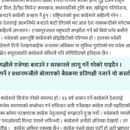
ती शासनकालमा संचालित खरबौं रुपैयाँ लगानी भएका झण्डै दुई दर्जन राष्ट्रिय
ट मिल, हैटौडा सिमेन्ट कारखाना, काठमाडौंको ट्रलि बस, खरिढुंगा परियोजना,
ने कांग्रेसी जनहरु नै हुन् । राष्ट्रियताको कुरा कांग्रेसले कहिल्यै गरेन ।
 वर्षमा देशलाई आत्मनिर्भर बनाउने बाटो लिएको भए आज देश नाकाबन्दीको चपेटाम
कहिल्यै अपनाएन । टनकपुरजस्ता राष्ट्रघाती सम्झौता गर्ने को थियो भनेर कसैले
एन । मधेसको असन्तुष्टि कांग्रेसको छोइछिटोको परिणाम हो । हालका मधेसी
 । कांग्रेसले तिनी नेताहरुबाहेक जनतामा अधिकार या सुविधा पुर्याएको भए मधेस 
ेक्षित समुदायप्रति कांग्रेसले थोरैमात्रै पनि सोचिदिएको इतिहास छैन ।
क्षीले एजेण्डा बनाउने र सरकारले लागू गर्ने गरेको पाइदैन ।
पर्ने र प्रधानमन्त्रीले बोलाएको बैठकमा प्रतिपक्षी नजाने यो कस्त
ग्रेसले सिर्जना गरेको समस्या हो । १६ वर्ष शासन गर्ने कांग्रेसले देशलाई
 मधेस समस्याको सम्बोधन गर्न संविधान जारी गर्नेबखत कांग्रेस राजी भइदिएक
बारेमा पटकपटक कांग्रेस नेतृत्वलाई सम्झाउने दुःख गर्यो । मधेसबारे एमाल
एमाओवादी मिल्दा एमाले लत्रिन्थ्यो । कांग्रेसले अनौठो अनिच्छा देखायो । तर
छ । कांग्रेस आफैंमा एकमुष्ठ छैन । कांग्रेस यस्तो छाडा पार्टी हो जहाँ भ्रष्टचार