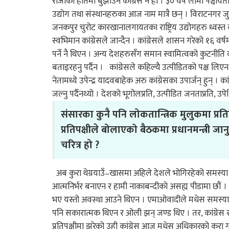
राजाको हातमा बुझाउने कांग्रेस नै हो । ३० वर्ष लामो पञ्चाय
उद्योग तथा संस्थानहरुका आज नाम मात्रै छन् । विराटनगर जु
जनकपुर चुरोट कारखानालगायतका राष्ट्रिय उद्योगहरु ध्वस्त बनाउ
स्वभिमान कांग्रेसले जान्दैन । कांग्रेसले शासन गरेको १६
पर्ने नै थिएन । अन्य देशहरुसँग समान स्वामित्वको कुटनीति 
बताइरहनु पर्दैन । कांग्रेसले कहिल्यै उत्पीडितको पक्ष लि
नेतामध्ये उपेन्द्र यादवबाहेक अरु कांग्रेसका उपार्जन् हुन्
जल्नु पर्दैनथ्यो । देशको भूगोलप्रति, उत्पीडित जनताप्रति, उप
संसारका कुनै पनि लोकतान्त्रिक मुलुकमा प्रतिप
प्रतिपक्षीले बोलाएको बैठकमा प्रधानमन्त्री जानु
चरित्र हो ?
अब कुरा थेग्रयाउँ–खासमा अहिले देशले भोगिरहेको समस्या कां
आत्मनिर्भर बनाएन र हामी नाकाबन्दीको असह्य पीडामा छौं ।
भए यस्तो अवस्था आउने थिएन । एमाओवादीले मधेस समस्याका 
पनि सकारात्मक थिएन र ओली झन् जण्ड थिए । तर, कांग्रेस र 
प्रतिपक्षीमा झरेको उही कांग्रेस आज मधेस अधिकारको कुरा गर्दै