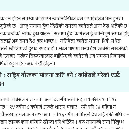
ास निकाल्न होइन समस्या बल्झाउन न्वारानदेखिको बल लगाईरहेको भान हुन्छ ।
ुखेको छ । आफू सत्तामा हुँदा नेदेखेको समस्या कांग्रेसले आज देख्न थालेको छ 
 नाकाबन्दीको अभाव दुख्न थाल्छ । सत्तामा हुँदा कांग्रेसलाई शान्तिपूर्ण समाज ह
ांग्रेसलाई अब समग्र देश दुख्न थाल्छ । जतिबेला कांग्रेस सत्तामा थियो, मधेस
ेसले छोडिगएको दुखद् उपहार हो । अर्को भाषामा भन्दा देश कांग्रेसी सरकारको
उपहार’ पस्केर सिहंदरबारबाट बाहिरिएको कांग्रेसले अब समस्या निदानका
को नमिठो ठट्टाबाहेक अरु केही होइन ।
 ? राष्ट्रिय गौरवका योजना कति बने ? कांग्रेसले गरेको एउटै
ैन
मा कांग्रेसले राज गर्यो । अन्य दलसँग सत्ता सहकार्य गरेको १ वर्ष ११
्छ । २४ वर्षमा ८ वर्षमात्रै अरुले शासन चलाए । त्यो पनि १४ महिना त
ात्रै सरकार चलाएको तथ्य छ । यी १६ वर्षमा कांग्रेसले देशलाई कति अघि लग्
ै सम्झन लायक काम मरिमरि खोज्दा पनि भेटिंदैन । बरु जनताको सत्ता निरंकुश