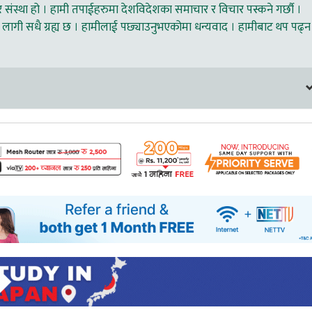
ंस्था हो । हामी तपाईहरुमा देशविदेशका समाचार र विचार पस्कने गर्छौ ।
लागी सधै ग्रह्य छ । हामीलाई पछ्याउनुभएकोमा धन्यवाद । हामीबाट थप पढ्न