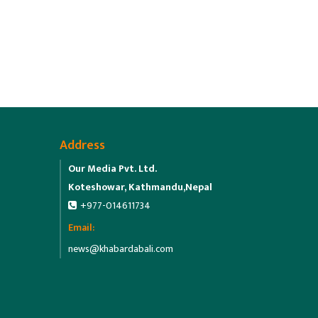
Address
Our Media Pvt. Ltd.
Koteshowar, Kathmandu,Nepal
+977-014611734
Email:
news@khabardabali.com