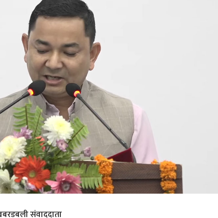
बरडबली संवाददाता