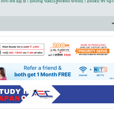
लागी सधै ग्रह्य छ । हामीलाई पछ्याउनुभएकोमा धन्यवाद । हामीबाट थप पढ्न