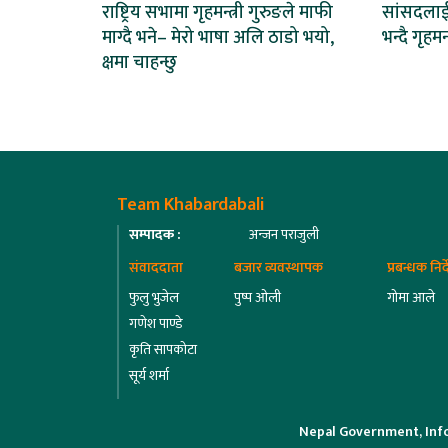
राष्ट्रिय सभामा गृहमन्त्री गुरुङले माफी
सांसदलाई प
माग्दै भने– मेरो भाषा अलि ठाडो भयो,
भन्दै गृहमन
क्षमा चाहन्छु
Team Khabardabali
सम्पादक :
अन्जन पराजुली
संवाददाता
बजार व्यवस्थापक
प्रबन्धक निर
फुलु भुजेल
पुष्प ओली
गोमा आले
गणेश पाण्डे
कृति सापकोटा
सूर्य शर्मा
Nepal Government, Inf