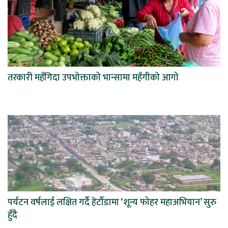
तरकारी महँगिदा उपभोक्ताको भान्सामा महँगीको आगो
पर्यटन वर्षलाई लक्षित गर्दै हेटौँडामा ‘शून्य फोहर महाअभियान’ सुरु
हुँदै