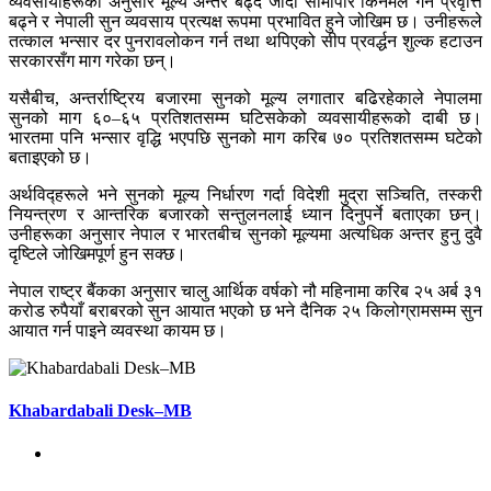
व्यवसायीहरूका अनुसार मूल्य अन्तर बढ्दै जाँदा सीमापार किनमेल गर्ने प्रवृत्ति
बढ्ने र नेपाली सुन व्यवसाय प्रत्यक्ष रूपमा प्रभावित हुने जोखिम छ। उनीहरूले
तत्काल भन्सार दर पुनरावलोकन गर्न तथा थपिएको सीप प्रवर्द्धन शुल्क हटाउन
सरकारसँग माग गरेका छन्।
यसैबीच, अन्तर्राष्ट्रिय बजारमा सुनको मूल्य लगातार बढिरहेकाले नेपालमा
सुनको माग ६०–६५ प्रतिशतसम्म घटिसकेको व्यवसायीहरूको दाबी छ।
भारतमा पनि भन्सार वृद्धि भएपछि सुनको माग करिब ७० प्रतिशतसम्म घटेको
बताइएको छ।
अर्थविद्हरूले भने सुनको मूल्य निर्धारण गर्दा विदेशी मुद्रा सञ्चिति, तस्करी
नियन्त्रण र आन्तरिक बजारको सन्तुलनलाई ध्यान दिनुपर्ने बताएका छन्।
उनीहरूका अनुसार नेपाल र भारतबीच सुनको मूल्यमा अत्यधिक अन्तर हुनु दुवै
दृष्टिले जोखिमपूर्ण हुन सक्छ।
नेपाल राष्ट्र बैंकका अनुसार चालु आर्थिक वर्षको नौ महिनामा करिब २५ अर्ब ३१
करोड रुपैयाँ बराबरको सुन आयात भएको छ भने दैनिक २५ किलोग्रामसम्म सुन
आयात गर्न पाइने व्यवस्था कायम छ।
Khabardabali Desk–MB