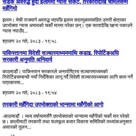
सडक अवरुद्ध हुँदा इलाममा ग्यास संकट, तरकारीदेखि चामलसम्म
महँगियो
इलाम। मेची राजमार्ग अवरुद्ध भएपछि इलाम सदरमुकामसहित उत्तरी क्षेत्रका
उपभोक्ता ग्यास अभावको चर्को मारमा परेका छन्। एक सातादेखि खाना पकाउने
ग्यास नपाउँद...
श्रावण २० गते, २०८३ - १९:५८
पाकिस्तानमा विदेशी सञ्चारमाध्यममाथि कडाइ, रिपोर्टिङअघि
सरकारी अनुमति अनिवार्य
काठमाडौं। पाकिस्तान सरकारले अन्तर्राष्ट्रिय सञ्चारमाध्यमको
रिपोर्टिङसम्बन्धी नयाँ निर्देशिका लागू गर्दै विदेशी सञ्चारमाध्यमका लागि काम गर्ने
पत्रकारमा...
श्रावण २० गते, २०८३ - १९:५४
तरकारी महँगिदा उपभोक्ताको भान्सामा महँगीको आगो
-काठमाडौं । मध्य वर्षायामसँगै उपभोक्ताको भान्सामा महँगीको चर्को मार परेको
छ। कालीमाटी तरकारी तथा फलफूल बजार विकास समितिको तथ्यांकअनुसार
असारको तुलन...