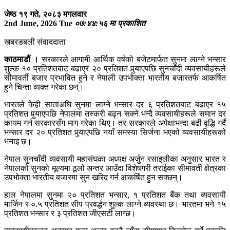
जेष्ठ १९ गते, २०८३ मगलवार
2nd June, 2026 Tue
०७:४४:५६ मा प्रकाशित
खबरडबली संवाददाता
काठमाडौं ।
सरकारले आगामी आर्थिक वर्षको बजेटमार्फत सुनमा लाग्ने भन्सार
शुल्क १० प्रतिशतबाट बढाएर २० प्रतिशत पुर्‍याएपछि सुनचाँदी व्यवसायीहरूले
सीमावर्ती बजार प्रभावित हुने र नेपाली उपभोक्ता भारतीय बजारतर्फ आकर्षित
हुने चिन्ता व्यक्त गरेका छन्।
भारतले केही साताअघि सुनमा लाग्ने भन्सार दर ६ प्रतिशतबाट बढाएर १५
प्रतिशत पुर्‍याएपछि नेपालमा तस्करी बढ्न सक्ने भन्दै व्यवसायीहरूले समान दर
कायम गर्न सरकारसँग माग गरेका थिए। तर सरकारले अपेक्षाभन्दा बढी वृद्धि गर्दै
भन्सार दर २० प्रतिशत पुर्‍याएपछि नयाँ समस्या सिर्जना भएको व्यवसायीहरूको
भनाइ छ।
नेपाल सुनचाँदी व्यवसायी महासंघका अध्यक्ष अर्जुन रसाइलीका अनुसार भारत र
नेपालको सुनको मूल्यमा ठूलो अन्तर आउँदा विशेषगरी तराईका सीमावर्ती क्षेत्रका
उपभोक्ता भारतीय बजारमा सुन खरिद गर्न आकर्षित हुन सक्छन्।
हाल नेपालमा सुनमा २० प्रतिशत भन्सार, १ प्रतिशत बैंक तथा व्यवसायी
मार्जिन र ०.५ प्रतिशत सीप प्रवर्द्धन शुल्क लाग्ने व्यवस्था छ। भारतमा भने १५
प्रतिशत भन्सार र ३ प्रतिशत जीएसटी लाग्छ।