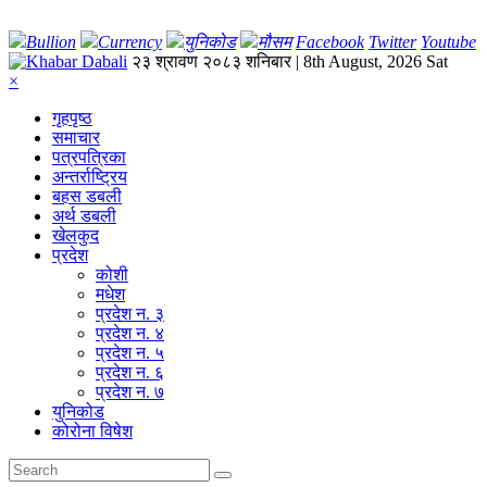
Bullion
Currency
युनिकोड
मौसम
Facebook
Twitter
Youtube
२३ श्रावण २०८३ शनिबार | 8th August, 2026 Sat
×
गृहपृष्‍ठ
समाचार
पत्रपत्रिका
अन्तर्राष्ट्रिय
बहस डबली
अर्थ डबली
खेलकुद
प्रदेश
कोशी
मधेश
प्रदेश न. ३
प्रदेश न. ४
प्रदेश न. ५
प्रदेश न. ६
प्रदेश न. ७
युनिकोड
कोरोना विषेश