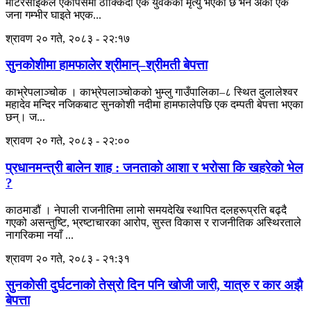
मोटरसाइकल एकापसमा ठोक्किँदा एक युवकको मृत्यु भएको छ भने अर्का एक
जना गम्भीर घाइते भएक...
श्रावण २० गते, २०८३ - २२:१७
सुनकोशीमा हामफालेर श्रीमान्–श्रीमती बेपत्ता
काभ्रेपलाञ्चोक । काभ्रेपलाञ्चोकको भुम्लु गाउँपालिका–८ स्थित दुलालेश्वर
महादेव मन्दिर नजिकबाट सुनकोशी नदीमा हामफालेपछि एक दम्पती बेपत्ता भएका
छन्। ज...
श्रावण २० गते, २०८३ - २२:००
प्रधानमन्त्री बालेन शाह : जनताकाे आशा र भरोसा कि खहरेकाे भेल
?
काठमाडौं । नेपाली राजनीतिमा लामो समयदेखि स्थापित दलहरूप्रति बढ्दै
गएको असन्तुष्टि, भ्रष्टाचारका आरोप, सुस्त विकास र राजनीतिक अस्थिरताले
नागरिकमा नयाँ ...
श्रावण २० गते, २०८३ - २१:३१
सुनकोसी दुर्घटनाको तेस्रो दिन पनि खोजी जारी, यात्रु र कार अझै
बेपत्ता