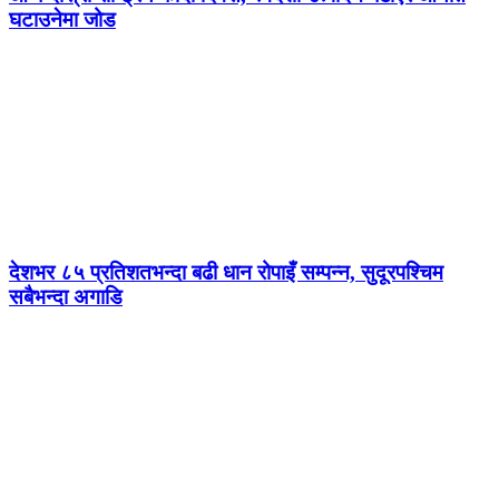
घटाउनेमा जोड
देशभर ८५ प्रतिशतभन्दा बढी धान रोपाइँ सम्पन्न, सुदूरपश्चिम
सबैभन्दा अगाडि