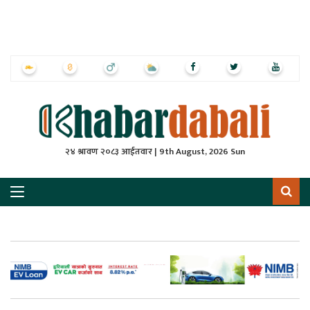
ृष्‍ठ
ाचार
पत्रिका
्राष्ट्रिय
२४ श्रावण २०८३ आईतवार | 9th August, 2026 Sun
स
ली
ली
लकुद
ेश