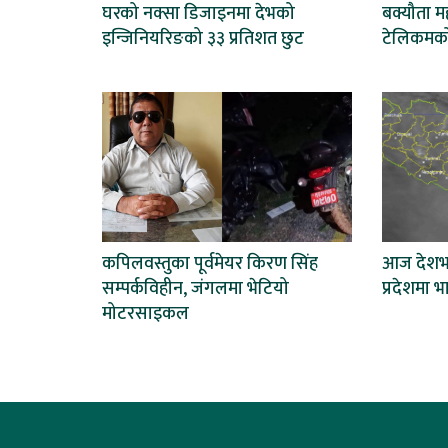
घरको नक्सा डिजाइनमा देभको
बक्यौता म
इन्जिनियरिङको ३३ प्रतिशत छुट
टेलिकमको
कपिलवस्तुका पूर्वमेयर किरण सिंह
आज देशभर
सम्पर्कविहीन, जंगलमा भेटियो
प्रदेशमा भ
मोटरसाइकल