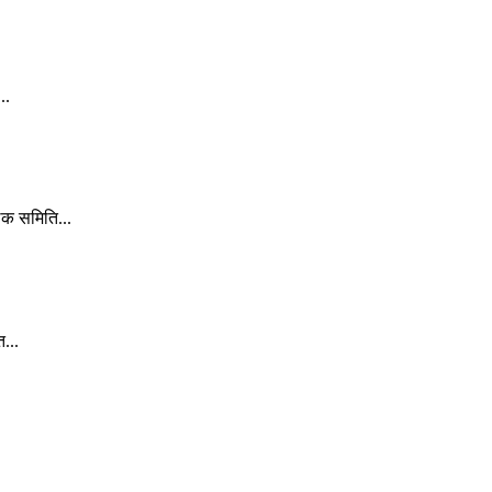
..
लक समिति...
...