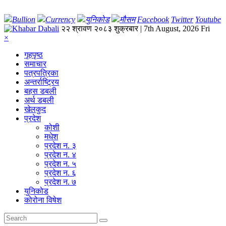
Bullion
Currency
युनिकोड
मौसम
Facebook
Twitter
Youtube
२२ श्रावण २०८३ शुक्रबार | 7th August, 2026 Fri
×
गृहपृष्‍ठ
समाचार
पत्रपत्रिका
अन्तर्राष्ट्रिय
बहस डबली
अर्थ डबली
खेलकुद
प्रदेश
कोशी
मधेश
प्रदेश न. ३
प्रदेश न. ४
प्रदेश न. ५
प्रदेश न. ६
प्रदेश न. ७
युनिकोड
कोरोना विषेश