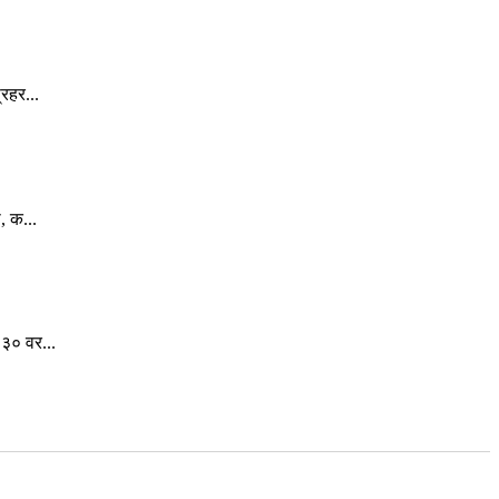
रहर...
, क...
३० वर...