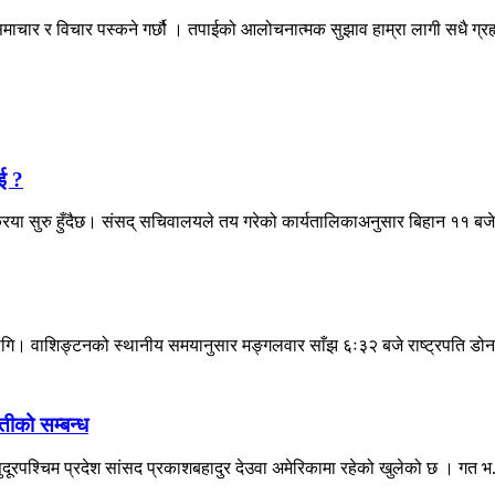
माचार र विचार पस्कने गर्छौ । तपाईको आलोचनात्मक सुझाव हाम्रा लागी सधै ग्
ई ?
िया सुरु हुँदैछ। संसद् सचिवालयले तय गरेको कार्यतालिकाअनुसार बिहान ११ बजेद
 लागि। वाशिङ्टनको स्थानीय समयानुसार मङ्गलवार साँझ ६ः३२ बजे राष्ट्रपति डोनल
तीको सम्बन्ध
सुदूरपश्चिम प्रदेश सांसद प्रकाशबहादुर देउवा अमेरिकामा रहेको खुलेको छ । गत भ.