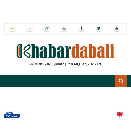
ृष्‍ठ
ाचार
पत्रिका
्राष्ट्रिय
२२ श्रावण २०८३ शुक्रबार | 7th August, 2026 Fri
स
ली
ली
लकुद
ेश