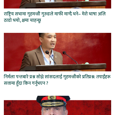
राष्ट्रिय सभामा गृहमन्त्री गुरुङले माफी माग्दै भने– मेरो भाषा अलि
ठाडो भयो, क्षमा चाहन्छु
निर्मला पन्तबारे प्रश्न सोध्ने सांसदलाई गृहमन्त्रीको प्रतिप्रश्न: तपाईंहरू
सत्तामा हुँदा किन गर्नुभएन ?