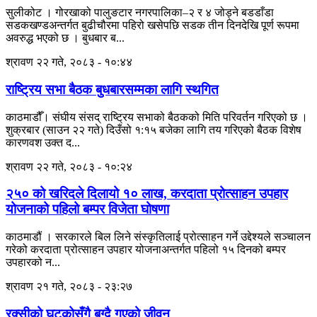
सुलीकोट । गोरखाको पालुङटार नगरपालिका–२ र ४ जोड्ने बडडाँडा
सडकखण्डअन्तर्गत बुढीचौरमा पहिरो खसेपछि सडक तीन दिनदेखि पूर्ण रूपमा
अवरुद्ध भएको छ । बुधबार ब...
श्रावण २२ गते, २०८३ - १०:४४
राष्ट्रिय सभा बैठक बुधबारसम्मका लागि स्थगित
काठमाडौँ। संघीय संसद् राष्ट्रिय सभाको बैठकको मिति परिवर्तन गरिएको छ ।
शुक्रबार (साउन २२ गते) दिउँसो १:१५ बजेका लागि तय गरिएको बैठक विशेष
कारणवश उक्त द...
श्रावण २२ गते, २०८३ - १०:२४
२५० को खरिदले दिलायो १० लाख, करदाता प्रोत्साहन उपहार
योजनाको पहिलो बम्पर विजेता घोषणा
काठमाडौं । सरकारले बिल लिने संस्कृतिलाई प्रोत्साहन गर्ने उद्देश्यले सञ्चालन
गरेको करदाता प्रोत्साहन उपहार योजनाअन्तर्गत पहिलो १५ दिनको बम्पर
उपहारको न...
श्रावण २१ गते, २०८३ - २३:२७
रक्सीको घुट्कोसँगै बग्दै गएको जीवन