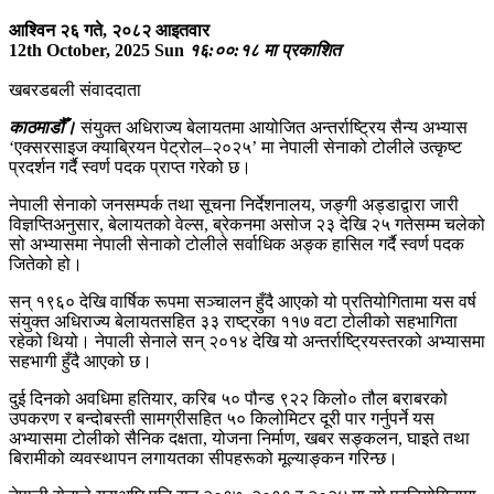
आश्विन २६ गते, २०८२ आइतवार
12th October, 2025 Sun
१६:००:१८ मा प्रकाशित
खबरडबली संवाददाता
काठमाडौँ।
संयुक्त अधिराज्य बेलायतमा आयोजित अन्तर्राष्ट्रिय सैन्य अभ्यास
‘एक्सरसाइज क्याब्रियन पेट्रोल–२०२५’ मा नेपाली सेनाको टोलीले उत्कृष्ट
प्रदर्शन गर्दै स्वर्ण पदक प्राप्त गरेको छ।
नेपाली सेनाको जनसम्पर्क तथा सूचना निर्देशनालय, जङ्गी अड्डाद्वारा जारी
विज्ञप्तिअनुसार, बेलायतको वेल्स, ब्रेकनमा असोज २३ देखि २५ गतेसम्म चलेको
सो अभ्यासमा नेपाली सेनाको टोलीले सर्वाधिक अङ्क हासिल गर्दै स्वर्ण पदक
जितेको हो।
सन् १९६० देखि वार्षिक रूपमा सञ्चालन हुँदै आएको यो प्रतियोगितामा यस वर्ष
संयुक्त अधिराज्य बेलायतसहित ३३ राष्ट्रका ११७ वटा टोलीको सहभागिता
रहेको थियो। नेपाली सेनाले सन् २०१४ देखि यो अन्तर्राष्ट्रियस्तरको अभ्यासमा
सहभागी हुँदै आएको छ।
दुई दिनको अवधिमा हतियार, करिब ५० पौन्ड ९२२ किलो० तौल बराबरको
उपकरण र बन्दोबस्ती सामग्रीसहित ५० किलोमिटर दूरी पार गर्नुपर्ने यस
अभ्यासमा टोलीको सैनिक दक्षता, योजना निर्माण, खबर सङ्कलन, घाइते तथा
बिरामीको व्यवस्थापन लगायतका सीपहरूको मूल्याङ्कन गरिन्छ।