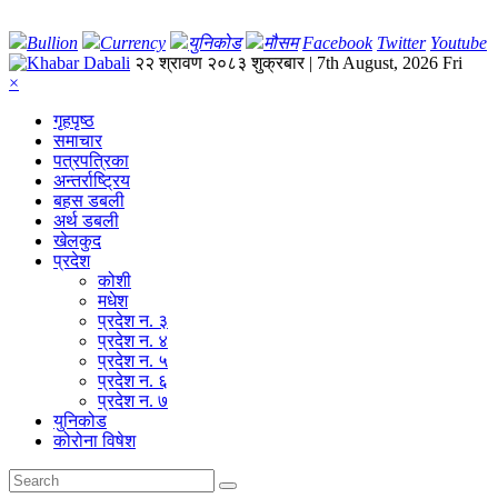
Bullion
Currency
युनिकोड
मौसम
Facebook
Twitter
Youtube
२२ श्रावण २०८३ शुक्रबार | 7th August, 2026 Fri
×
गृहपृष्‍ठ
समाचार
पत्रपत्रिका
अन्तर्राष्ट्रिय
बहस डबली
अर्थ डबली
खेलकुद
प्रदेश
कोशी
मधेश
प्रदेश न. ३
प्रदेश न. ४
प्रदेश न. ५
प्रदेश न. ६
प्रदेश न. ७
युनिकोड
कोरोना विषेश