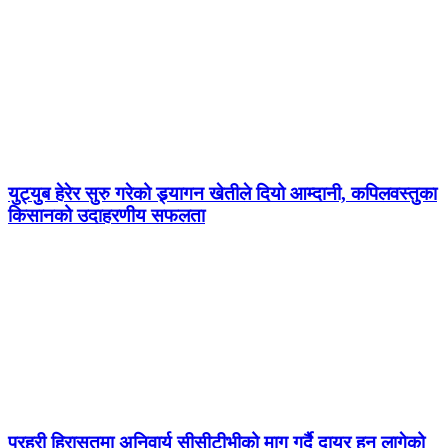
युट्युब हेरेर सुरु गरेको ड्र्यागन खेतीले दियो आम्दानी, कपिलवस्तुका
किसानको उदाहरणीय सफलता
प्रहरी हिरासतमा अनिवार्य सीसीटीभीको माग गर्दै दायर हुन लागेको