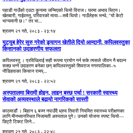
पहाडी गाउँको एउटा कुनामा जन्मिएको थियो विराज। घरमा अभाव थिएन।
खेतबारी, गाईवस्तु, परिवारको माया—सबै थियो। गाउँलेहरू भन्थे, "यो केटो
भाग्यमानी छ।" तर भा...
श्रावण २१ गते, २०८३ - २३:१४
युट्युब हेरेर सुरु गरेको ड्र्यागन खेतीले दियो आम्दानी, कपिलवस्तुका
किसानको उदाहरणीय सफलता
कपिलवस्तु । प्रविधिलाई सही रूपमा प्रयोग गर्न सके त्यसले जीवन नै बदल्न
सक्छ भन्ने उदाहरण बनेका छन् कपिलवस्तुको शिवराज नगरपालिका–५
नौडिहवाका किसान रामप्...
श्रावण २१ गते, २०८३ - २२:५२
अस्पतालमा बिरामी होइन, लाइन बस्छ पर्चा ! सरकारी स्वास्थ्य
सेवाको अव्यवस्थाले बढायो नागरिकको सास्ती
काठमाडौं । बिहान ६ बज्न नपाउँदै ध्रुव तिवारी नियमित स्वास्थ्य परीक्षणका
लागि मीनभवनस्थित निजामती अस्पताल पुगे। उनको योजना स्पष्ट थियो—
छिट्टै टिकट लिने...
श्रावण २१ गते, २०८३ - २२:४८