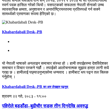
नेपाली सेनाले यसअघि पनि सन् २०१७, २०१९ र २०२४ मा सो प्रतियोगितामा
स्वर्ण पदक हासिल गरेको थियो। यसपटकको सफलता नेपाली सेनाको उच्च
व्यावसायिक क्षमता, अनुशासन र अन्तर्राष्ट्रियस्तरमा प्रतिस्पर्धा गर्न सक्ने
सामर्थ्यको प्रमाणका रूपमा हेरिएको छ।
Khabardabali Desk–PB
यो नेपाली भाषाको अनलाइन समाचार संस्था हो । हामी तपाईहरुमा देशविदेशका
समाचार र विचार पस्कने गर्छौ । तपाईको आलोचनात्मक सुझाव हाम्रा लागी सधै
ग्रह्य छ । हामीलाई पछ्याउनुभएकोमा धन्यवाद । हामीबाट थप पढ्न तल क्लिक
गर्नुहोस् ।
Khabardabali Desk–PB
का अरु लेखहरु पढ्नुस्
श्रावण २२ गते, २०८३ - ११:००
पहिरोले बडडाँडा–बुढीचौर सडक तीन दिनदेखि अवरुद्ध