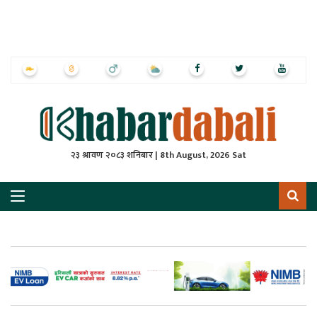
ृष्‍ठ
ाचार
पत्रिका
्राष्ट्रिय
२३ श्रावण २०८३ शनिबार | 8th August, 2026 Sat
स
ली
ली
लकुद
ेश