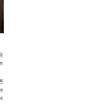
ो 
ण 
ी 
ल 
न 