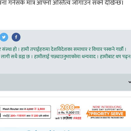
स्थापना गर्नसके मात्र आफ्नो अस्तित्व जोगाउन सक्ने देखिन्छ।
ंस्था हो । हामी तपाईहरुमा देशविदेशका समाचार र विचार पस्कने गर्छौ ।
लागी सधै ग्रह्य छ । हामीलाई पछ्याउनुभएकोमा धन्यवाद । हामीबाट थप पढ्न