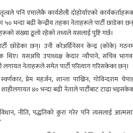
त्वले पनि एमालेकै कार्यशैली दोहोर्याएको कार्यकर्ताहरूक
५० भन्दा बढी केन्द्रीय तहका नेताहरूले पार्टी छाडेका छन्
नेहरूको संख्या ठूूलो रहेको तथ्यले यसलाई पुष्टि गर्छ।
ले पार्टी छोडेका छन्। उनी कोअर्डिनेसन केन्द्र (कोके) गठन
े एक थिए। यसअघि उपाध्यक्ष केदार न्यौपाने, सचिव भागव
ी लगायत नेताहरूले समेत पार्टी परित्याग गरिसकेका छन्।
स्वर्णकार, प्रेम महर्जन, शान्ता पाख्रिन, गोविन्दराम चेपा
बहादुर शाहीलगायत ४० भन्दा बढी नेताले पार्टीबाट टाढा भइसके
िन्, “विधान, नीति, पद्धतिको कुरा गरेर पनि त्यसलाई आत्मसा
”