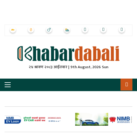
ृष्‍ठ
ाचार
पत्रिका
्राष्ट्रिय
२४ श्रावण २०८३ आईतवार | 9th August, 2026 Sun
स
ली
ली
लकुद
ेश