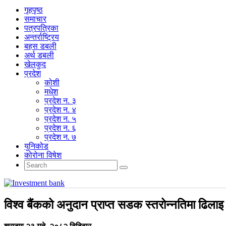
गृहपृष्‍ठ
समाचार
पत्रपत्रिका
अन्तर्राष्ट्रिय
बहस डबली
अर्थ डबली
खेलकुद
प्रदेश
कोशी
मधेश
प्रदेश न. ३
प्रदेश न. ४
प्रदेश न. ५
प्रदेश न. ६
प्रदेश न. ७
युनिकोड
कोरोना विषेश
विश्व बैंकको अनुदान प्राप्त सडक स्तरोन्नतिमा ढिलाइ