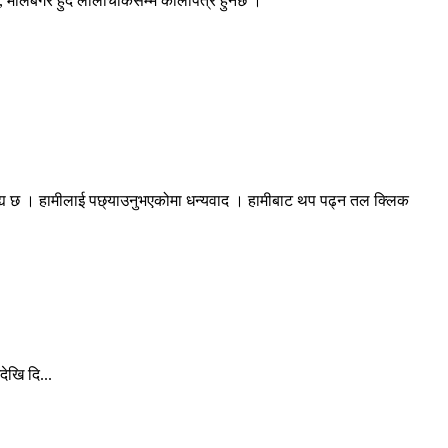
, मालेबगर हुँदै लीलाचोकसम्म कालोपत्र हुनेछ ।
रह्य छ । हामीलाई पछ्याउनुभएकोमा धन्यवाद । हामीबाट थप पढ्न तल क्लिक
ेखि दि...