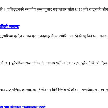
 लागि। वाशिङ्टनको स्थानीय समयानुसार मङ्गलवार साँझ ६ः३२ बजे राष्ट्रपति डोनल
तीको सम्बन्ध
सुदूरपश्चिम प्रदेश सांसद प्रकाशबहादुर देउवा अमेरिकामा रहेको खुलेको छ । गत भ.
। पूर्वपश्चिम राजमार्गअन्तर्गत नवलपरासी (बर्दघाट सुस्तापूर्व)को विनयी त्रिव.
ा थप आठ परिवारका सदस्यलाई रोजगार दिने निर्णय गरेको छ । प्राधिकरण सञ्चा
स्य भए संगठन चलायमान हुन्छ'