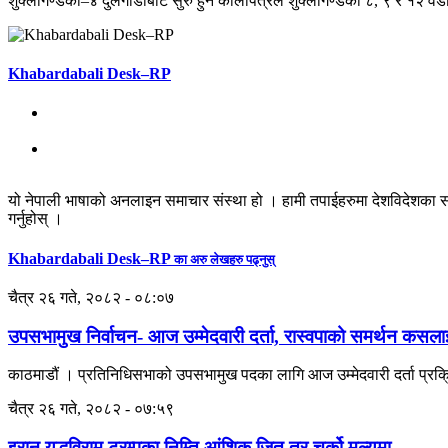
शुक्लागण्डकी–४ दुलेगौडाबाट सुरु हुने कालोपत्रले शुक्लागण्डकी ८, ९ र १२ वड
Khabardabali Desk–RP
यो नेपाली भाषाको अनलाइन समाचार संस्था हो । हामी तपाईहरुमा देशविदेशका स
गर्नुहोस् ।
Khabardabali Desk–RP
का अरु लेखहरु पढ्नुस्
चैत्र २६ गते, २०८२ - ०८:०७
उपसभामुख निर्वाचन- आज उम्मेदवारी दर्ता, रास्वपाको समर्थन कसला
काठमाडौं । प्रतिनिधिसभाको उपसभामुख पदका लागि आज उम्मेदवारी दर्ता प्रक्र
चैत्र २६ गते, २०८२ - ०७:५९
इरान युद्धविराम ट्रम्पका निम्ति आंशिक जित तर चर्को मूल्यमा