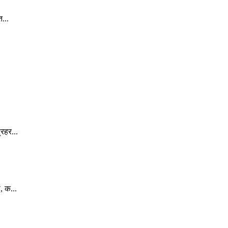
...
रहर...
, क...