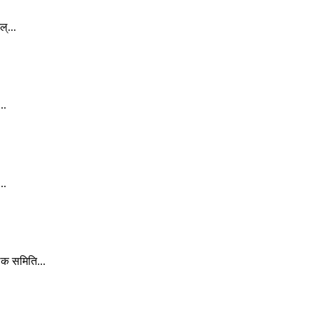
्...
..
..
लक समिति...