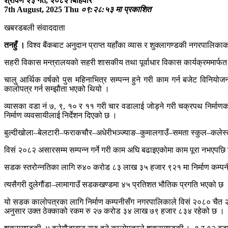
श्रावण २३ गते, २०८२ बिहिवार
7th August, 2025 Thu
०९:२८:५३ मा प्रकाशित
खबरडबली संवाददाता
तनहुँ ।
विश्व बैंकबाट अनुदान प्राप्त यहाँका व्यास र शुक्लागण्डकी नगरपालि
सहरी विकास मन्त्रालयको सहरी शासकीय तथा पूर्वाधार विकास कार्यक्रममार्
चालु आर्थिक वर्षको पुस महिनाभित्र सम्पन्न हुने गरी काम गर्न बजेट विनि
कालोपत्र गर्न सम्झौता भएको थियो ।
व्यासका वडा नं ७, ९, १० र ११ गरी चार वडालाई जोड्ने गरी चक्रपथ निर्माणका 
निर्माण व्यवसायीलाई निर्देशन दिएको छ ।
बुल्दीखोला–बेलटारी–फराकचौर–अधेरीभञ्ज्याङ–कुमालगाउँ–समता स्कुल–कलेस
विसं २०८२ असारसम्म सम्पन्न गर्ने गरी काम अघि बढाइएकोमा काम पूरा नभएपछ
सडक स्तरोन्नतिका लागि रु४० करोड ८३ लाख ३५ हजार ९२१ मा निर्माण कम्प
त्यसैगरी दुलेगौंडा–लामागाउँ सडकखण्डमा ४५ प्रतिशत भौतिक प्रगति भएको छ । 
यो सडक कालोपत्रका लागि निर्माण कम्पनीसँग नगरपालिकाले विसं २०८० चैत २५
अनुसार उक्त ठेक्काको रकम रु २७ करोड ३४ लाख ७९ हजार ८३४ रहेको छ 