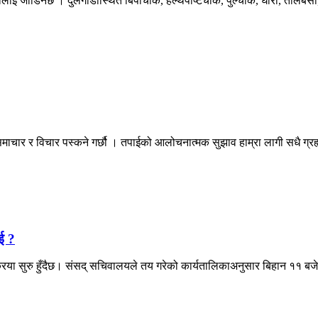
ालाई जोडिनेछ । दुलेगौडास्थित बिपीचोक, हेल्थपोष्टचोक, पुल्चोक, घारी, तालबेँसी
माचार र विचार पस्कने गर्छौ । तपाईको आलोचनात्मक सुझाव हाम्रा लागी सधै ग्
ई ?
िया सुरु हुँदैछ। संसद् सचिवालयले तय गरेको कार्यतालिकाअनुसार बिहान ११ बजेद