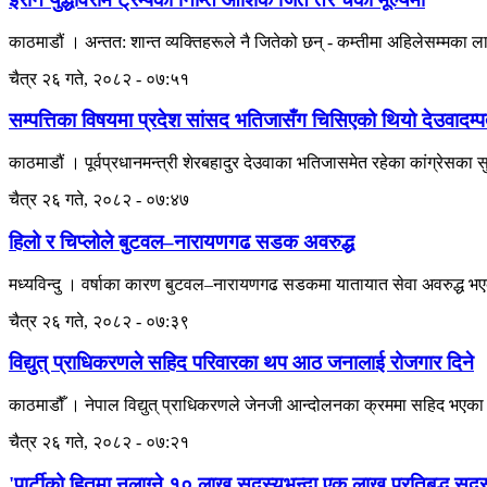
काठमाडौं । अन्तत: शान्त व्यक्तिहरूले नै जितेको छन् - कम्तीमा अहिलेसम्मका
चैत्र २६ गते, २०८२ - ०७:५१
सम्पत्तिका विषयमा प्रदेश सांसद भतिजासँग चिसिएको थियो देउवादम्प
काठमाडौं । पूर्वप्रधानमन्त्री शेरबहादुर देउवाका भतिजासमेत रहेका कांग्रेसका 
चैत्र २६ गते, २०८२ - ०७:४७
हिलो र चिप्लोले बुटवल–नारायणगढ सडक अवरुद्ध
मध्यविन्दु । वर्षाका कारण बुटवल–नारायणगढ सडकमा यातायात सेवा अवरुद्ध भएको छ 
चैत्र २६ गते, २०८२ - ०७:३९
विद्युत् प्राधिकरणले सहिद परिवारका थप आठ जनालाई रोजगार दिने
काठमाडौँ । नेपाल विद्युत् प्राधिकरणले जेनजी आन्दोलनका क्रममा सहिद भएक
चैत्र २६ गते, २०८२ - ०७:२१
'पार्टीको हितमा नलाग्ने १० लाख सदस्यभन्दा एक लाख प्रतिबद्ध सद